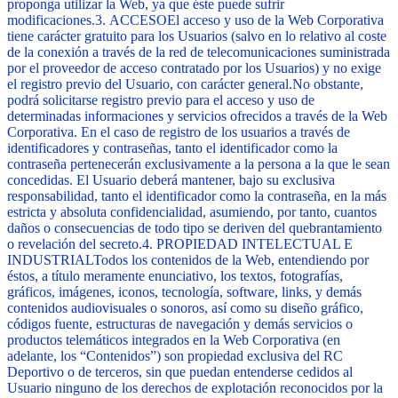
proponga utilizar la Web, ya que éste puede sufrir
modificaciones.
3.
ACCESO
El acceso y uso de la Web Corporativa
tiene carácter gratuito para los Usuarios (salvo en lo relativo al coste
de la conexión a través de la red de telecomunicaciones suministrada
por el proveedor de acceso contratado por los Usuarios) y no exige
el registro previo del Usuario, con carácter general.
No obstante,
podrá solicitarse registro previo para el acceso y uso de
determinadas informaciones y servicios ofrecidos a través de la Web
Corporativa. En el caso de registro de los usuarios a través de
identificadores y contraseñas, tanto el identificador como la
contraseña pertenecerán exclusivamente a la persona a la que le sean
concedidas. El Usuario deberá mantener, bajo su exclusiva
responsabilidad, tanto el identificador como la contraseña, en la más
estricta y absoluta confidencialidad, asumiendo, por tanto, cuantos
daños o consecuencias de todo tipo se deriven del quebrantamiento
o revelación del secreto.
4. PROPIEDAD INTELECTUAL E
INDUSTRIAL
Todos los contenidos de la Web, entendiendo por
éstos, a título meramente enunciativo, los textos, fotografías,
gráficos, imágenes, iconos, tecnología, software, links, y demás
contenidos audiovisuales o sonoros, así como su diseño gráfico,
códigos fuente, estructuras de navegación y demás servicios o
productos telemáticos integrados en la Web Corporativa (en
adelante, los “Contenidos”) son propiedad exclusiva del RC
Deportivo o de terceros, sin que puedan entenderse cedidos al
Usuario ninguno de los derechos de explotación reconocidos por la