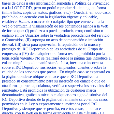
bases de datos u otra información sometida a Política de Privacidad
o a la LOPDGDD, pero no podrá reproducirla de ninguna forma
(inline links, copia de textos, gráficos, etc.).
·
Quedará, en todo caso,
prohibido, de acuerdo con la legislación vigente y aplicable,
establecer
frames
o marcos de cualquier tipo que envuelvan a la
Web o permitan la visualización de los contenidos ajenos a la Web
de forma que: (I) produzca o pueda producir, error, confusión o
engaño en los Usuarios sobre la verdadera procedencia del servicio
o Contenidos; (II) suponga un acto de comparación o imitación
desleal; (III) sirva para aprovechar la reputación de la marca y
prestigio del RC Deportivo o de las sociedades de su Grupo de
empresas; o (IV) de cualquier otra forma resulte prohibido por la
legislación vigente.
·
No se realizará desde la página que introduce el
enlace ningún tipo de manifestación falsa, inexacta o incorrecta
sobre el RC Deportivo, sus socios, empleados, clientes o sobre la
calidad de los servicios que presta.
·
En ningún caso se expresará en
la página donde se ubique el enlace que el RC Deportivo ha
prestado su consentimiento para su inserción del enlace o que de
otra forma patrocina, colabora, verifica o supervisa los servicios del
remitente.
·
Está prohibida la utilización de cualquier marca
denominativa, gráfica o mixta o cualquier otro signo distintivo del
RC Deportivo dentro de la página del remitente salvo en los casos
permitidos en la Ley o expresamente autorizados por el RC
Deportivo y siempre que se permita, en estos casos, un enlace
directo, con la Web en la forma establecida en esta cláusula.
·
La