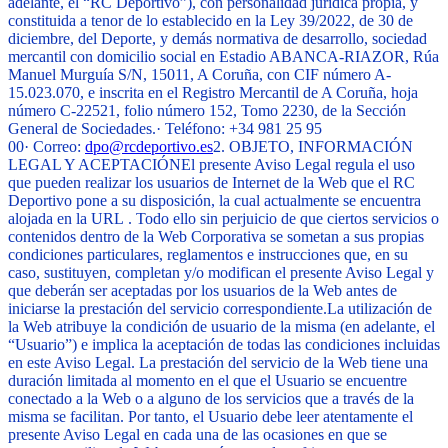
adelante, el “RC Deportivo”), con personalidad jurídica propia, y
constituida a tenor de lo establecido en la Ley 39/2022, de 30 de
diciembre, del Deporte, y demás normativa de desarrollo, sociedad
mercantil con domicilio social en Estadio ABANCA-RIAZOR, Rúa
Manuel Murguía S/N, 15011, A Coruña, con CIF número A-
15.023.070, e inscrita en el Registro Mercantil de A Coruña, hoja
número C-22521, folio número 152, Tomo 2230, de la Sección
General de Sociedades.
·
Teléfono: +34 981 25 95
00
·
Correo:
dpo@rcdeportivo.es
2. OBJETO, INFORMACIÓN
LEGAL Y ACEPTACIÓN
El presente Aviso Legal regula el uso
que pueden realizar los usuarios de Internet de la Web que el RC
Deportivo pone a su disposición, la cual actualmente se encuentra
alojada en la URL
. Todo ello sin perjuicio de que ciertos servicios o
contenidos dentro de la Web Corporativa se sometan a sus propias
condiciones particulares, reglamentos e instrucciones que, en su
caso, sustituyen, completan y/o modifican el presente Aviso Legal y
que deberán ser aceptadas por los usuarios de la Web antes de
iniciarse la prestación del servicio correspondiente.
La utilización de
la Web atribuye la condición de usuario de la misma (en adelante, el
“Usuario”) e implica la aceptación de todas las condiciones incluidas
en este Aviso Legal. La prestación del servicio de la Web tiene una
duración limitada al momento en el que el Usuario se encuentre
conectado a la Web o a alguno de los servicios que a través de la
misma se facilitan. Por tanto, el Usuario debe leer atentamente el
presente Aviso Legal en cada una de las ocasiones en que se