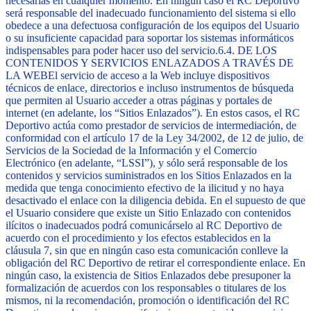
necesarias en cualquier momento. En ningún caso el RC Deportivo
será responsable del inadecuado funcionamiento del sistema si ello
obedece a una defectuosa configuración de los equipos del Usuario
o su insuficiente capacidad para soportar los sistemas informáticos
indispensables para poder hacer uso del servicio.
6.4. DE LOS
CONTENIDOS Y SERVICIOS ENLAZADOS A TRAVÉS DE
LA WEB
El servicio de acceso a la Web incluye dispositivos
técnicos de enlace, directorios e incluso instrumentos de búsqueda
que permiten al Usuario acceder a otras páginas y portales de
internet (en adelante, los “Sitios Enlazados”). En estos casos, el RC
Deportivo actúa como prestador de servicios de intermediación, de
conformidad con el artículo 17 de la Ley 34/2002, de 12 de julio, de
Servicios de la Sociedad de la Información y el Comercio
Electrónico (en adelante, “LSSI”), y sólo será responsable de los
contenidos y servicios suministrados en los Sitios Enlazados en la
medida que tenga conocimiento efectivo de la ilicitud y no haya
desactivado el enlace con la diligencia debida. En el supuesto de que
el Usuario considere que existe un Sitio Enlazado con contenidos
ilícitos o inadecuados podrá comunicárselo al RC Deportivo de
acuerdo con el procedimiento y los efectos establecidos en la
cláusula 7, sin que en ningún caso esta comunicación conlleve la
obligación del RC Deportivo de retirar el correspondiente enlace. En
ningún caso, la existencia de Sitios Enlazados debe presuponer la
formalización de acuerdos con los responsables o titulares de los
mismos, ni la recomendación, promoción o identificación del RC