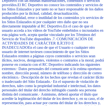
Deportivo con las mismas manifestaciones, contenidos o servicios
proveídos.
El RC Deportivo no conoce los contenidos y servicios de
los Sitios Enlazados y por tanto no se hace responsable de los daños
producidos por la ilicitud, calidad, desactualización,
indisponibilidad, error o inutilidad de los contenidos y/o servicios de
los Sitios Enlazados ni por cualquier otro daño que no sea
directamente imputable al RC Deportivo.
En el caso de que el
usuario acceda a los vídeos de YouTube embebidos o incrustados en
esta página web, acepta quedar vinculado por los Términos del
Servicio de YouTube disponibles
.
7. COMUNICACIÓN DE
ACTIVIDADES DE CARÁCTER ILÍCITO E
INADECUADO
En el caso de que el Usuario o cualquier otro
usuario de internet tuviesen conocimiento de que los Sitios
Enlazados remiten a páginas cuyos contenidos o servicios sean
ilícitos, nocivos, denigrantes, violentos o contrarios a la moral, podrá
ponerse en contacto con el RC Deportivo indicando los siguientes
extremos:
·
Datos personales del comunicante si lo estima oportuno:
nombre, dirección postal, número de teléfono y dirección de correo
electrónico.
·
Descripción de los hechos que revelan el carácter ilícito
o inadecuado del Sitio Enlazado.
·
En el supuesto de violación de
derechos, tales como la propiedad industrial e intelectual, los datos
personales del titular del derecho infringido cuando sea persona
distinta del comunicante.
·
Asimismo, deberá aportar el título que
acredite la legitimación del titular de los derechos y, en su caso, el de
representación, para actuar por cuenta del titular de los derechos y,