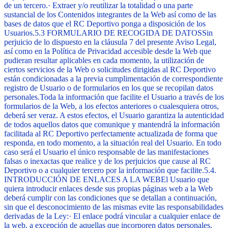
de un tercero.
·
Extraer y/o reutilizar la totalidad o una parte
sustancial de los Contenidos integrantes de la Web así como de las
bases de datos que el RC Deportivo ponga a disposición de los
Usuarios.
5.3 FORMULARIO DE RECOGIDA DE DATOS
Sin
perjuicio de lo dispuesto en la cláusula 7 del presente Aviso Legal,
así como en la Política de Privacidad accesible desde la Web que
pudieran resultar aplicables en cada momento, la utilización de
ciertos servicios de la Web o solicitudes dirigidas al RC Deportivo
están condicionadas a la previa cumplimentación de correspondiente
registro de Usuario o de formularios en los que se recopilan datos
personales.
Toda la información que facilite el Usuario a través de los
formularios de la Web, a los efectos anteriores o cualesquiera otros,
deberá ser veraz. A estos efectos, el Usuario garantiza la autenticidad
de todos aquellos datos que comunique y mantendrá la información
facilitada al RC Deportivo perfectamente actualizada de forma que
responda, en todo momento, a la situación real del Usuario. En todo
caso será el Usuario el único responsable de las manifestaciones
falsas o inexactas que realice y de los perjuicios que cause al RC
Deportivo o a cualquier tercero por la información que facilite.
5.4.
INTRODUCCIÓN DE ENLACES A LA WEB
El Usuario que
quiera introducir enlaces desde sus propias páginas web a la Web
deberá cumplir con las condiciones que se detallan a continuación,
sin que el desconocimiento de las mismas evite las responsabilidades
derivadas de la Ley:
·
El enlace podrá vincular a cualquier enlace de
la web, a excepción de aquellas que incorporen datos personales,