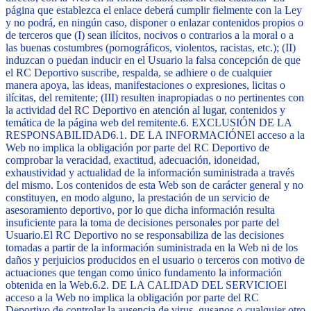
página que establezca el enlace deberá cumplir fielmente con la Ley
y no podrá, en ningún caso, disponer o enlazar contenidos propios o
de terceros que (I) sean ilícitos, nocivos o contrarios a la moral o a
las buenas costumbres (pornográficos, violentos, racistas, etc.); (II)
induzcan o puedan inducir en el Usuario la falsa concepción de que
el RC Deportivo suscribe, respalda, se adhiere o de cualquier
manera apoya, las ideas, manifestaciones o expresiones, licitas o
ilícitas, del remitente; (III) resulten inapropiadas o no pertinentes con
la actividad del RC Deportivo en atención al lugar, contenidos y
temática de la página web del remitente.
6. EXCLUSIÓN DE LA
RESPONSABILIDAD
6.1. DE LA INFORMACIÓN
El acceso a la
Web no implica la obligación por parte del RC Deportivo de
comprobar la veracidad, exactitud, adecuación, idoneidad,
exhaustividad y actualidad de la información suministrada a través
del mismo. Los contenidos de esta Web son de carácter general y no
constituyen, en modo alguno, la prestación de un servicio de
asesoramiento deportivo, por lo que dicha información resulta
insuficiente para la toma de decisiones personales por parte del
Usuario.
El RC Deportivo no se responsabiliza de las decisiones
tomadas a partir de la información suministrada en la Web ni de los
daños y perjuicios producidos en el usuario o terceros con motivo de
actuaciones que tengan como único fundamento la información
obtenida en la Web.
6.2. DE LA CALIDAD DEL SERVICIO
El
acceso a la Web no implica la obligación por parte del RC
Deportivo de controlar la ausencia de virus, gusanos o cualquier otro