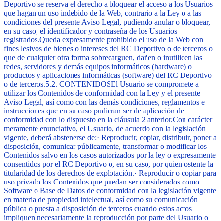
Deportivo se reserva el derecho a bloquear el acceso a los Usuarios
que hagan un uso indebido de la Web, contrario a la Ley o a las
condiciones del presente Aviso Legal, pudiendo anular o bloquear,
en su caso, el identificador y contraseña de los Usuarios
registrados.
Queda expresamente prohibido el uso de la Web con
fines lesivos de bienes o intereses del RC Deportivo o de terceros o
que de cualquier otra forma sobrecarguen, dañen o inutilicen las
redes, servidores y demás equipos informáticos (hardware) o
productos y aplicaciones informáticas (software) del RC Deportivo
o de terceros.
5.2. CONTENIDOS
El Usuario se compromete a
utilizar los Contenidos de conformidad con la Ley y el presente
Aviso Legal, así como con las demás condiciones, reglamentos e
instrucciones que en su caso pudieran ser de aplicación de
conformidad con lo dispuesto en la cláusula 2 anterior.
Con carácter
meramente enunciativo, el Usuario, de acuerdo con la legislación
vigente, deberá abstenerse de:
·
Reproducir, copiar, distribuir, poner a
disposición, comunicar públicamente, transformar o modificar los
Contenidos salvo en los casos autorizados por la ley o expresamente
consentidos por el RC Deportivo o, en su caso, por quien ostente la
titularidad de los derechos de explotación.
·
Reproducir o copiar para
uso privado los Contenidos que puedan ser considerados como
Software o Base de Datos de conformidad con la legislación vigente
en materia de propiedad intelectual, así como su comunicación
pública o puesta a disposición de terceros cuando estos actos
impliquen necesariamente la reproducción por parte del Usuario o