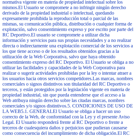
normativa vigente en materia de propiedad intelectual sobre los
mismos.
El Usuario se compromete a no infringir ningún derecho
derivado de la propiedad industrial o intelectual, quedando
expresamente prohibida la reproducción total o parcial de las
mismas, su comunicación pública, distribución o cualquier forma de
explotación, salvo consentimiento expreso y por escrito por parte del
RC Deportivo.
El usuario se compromete a utilizar dicha
información y servicios para sus propias necesidades y a no realizar
directa o indirectamente una explotación comercial de los servicios a
los que tiene acceso o de los resultados obtenidos gracias a la
utilización de la Web Corporativa, salvo que haya obtenido
consentimiento expreso del RC Deportivo. El Usuario se obliga a no
utilizar las facilidades y capacidades de la Web Corporativa para
realizar o sugerir actividades prohibidas por la ley o intentar atraer a
los usuarios hacia otros servicios competidores.
Las marcas, nombres
comerciales o signos distintivos son titularidad del RC Deportivo o
terceros, y están protegidos por la legislación vigente en materia de
propiedad industrial, sin que pueda entenderse que el acceso a la
Web atribuya ningún derecho sobre las citadas marcas, nombres
comerciales y/o signos distintivos.
5.
CONDICIONES DE USO DE
LA WEB
5.1. GENERAL
El Usuario se obliga a hacer un uso
correcto de la Web, de conformidad con la Ley y el presente Aviso
Legal. El Usuario responderá frente al RC Deportivo o frente a
terceros de cualesquiera daños y perjuicios que pudieran causarse
como consecuencia del incumplimiento de dicha obligación.
El RC