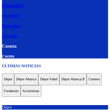
Hospitality
Hospitality
Entradas
Entradas
Cuenta
Cuenta
ÚLTIMAS NOTICIAS
Dépor
Dépor Abanca
Dépor Fabril
Dépor Abanca B
Cantera
Fundación
Accionistas
Dépor