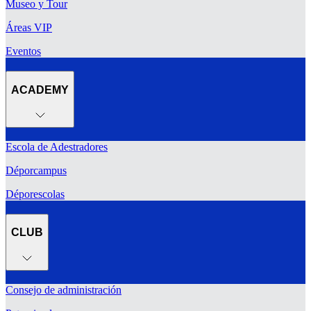
Museo y Tour
Áreas VIP
Eventos
ACADEMY
Escola de Adestradores
Déporcampus
Déporescolas
CLUB
Consejo de administración