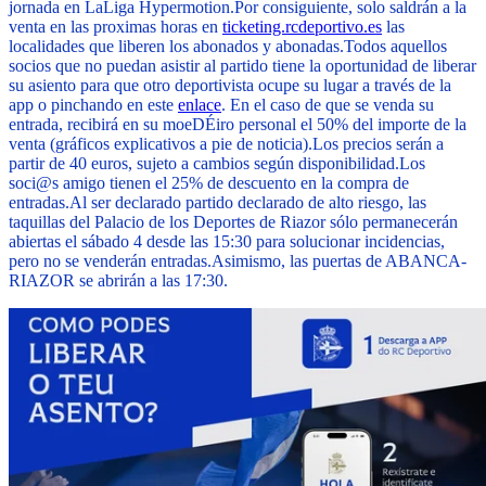
jornada en LaLiga Hypermotion.
Por consiguiente, solo saldrán a la
venta en las proximas horas en
ticketing.rcdeportivo.es
las
localidades que liberen los abonados y abonadas.
Todos aquellos
socios que no puedan asistir al partido tiene la oportunidad de liberar
su asiento para que otro deportivista ocupe su lugar a través de la
app o pinchando en este
enlace
. En el caso de que se venda su
entrada, recibirá en su moeDÉiro personal el 50% del importe de la
venta (gráficos explicativos a pie de noticia).
Los precios serán a
partir de 40 euros, sujeto a cambios según disponibilidad.
Los
soci@s amigo tienen el 25% de descuento en la compra de
entradas.
Al ser declarado partido declarado de alto riesgo, las
taquillas del Palacio de los Deportes de Riazor sólo permanecerán
abiertas el sábado 4 desde las 15:30 para solucionar incidencias,
pero no se venderán entradas.
Asimismo, las puertas de ABANCA-
RIAZOR se abrirán a las 17:30.