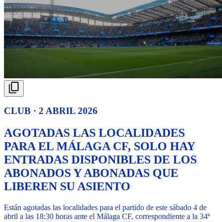
CLUB · 2 ABRIL 2026
AGOTADAS LAS LOCALIDADES
PARA EL MÁLAGA CF, SOLO HAY
ENTRADAS DISPONIBLES DE LOS
ABONADOS Y ABONADAS QUE
LIBEREN SU ASIENTO
Están agotadas las localidades para el partido de este sábado 4 de
abril a las 18:30 horas ante el Málaga CF, correspondiente a la 34ª