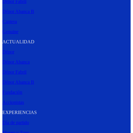
Dépor Fabril
Dépor Abanca B
Cantera
Genuine
ACTUALIDAD
Dépor
Dépor Abanca
Dépor Fabril
Dépor Abanca B
Fundación
Accionistas
EXPERIENCIAS
Día de partido
Museo y Tour