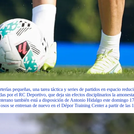
rías pequeñas, una tarea táctica y series de partidos en espacio reducid
adas por el RC Deportivo, que deja sin efectos disciplinarios la amones
anterano también está a disposición de Antonio Hidalgo este domingo 1
sos se entrenan de nuevo en el Dépor Training Center a partir de las 1