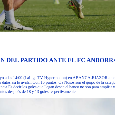
N DEL PARTIDO ANTE EL FC ANDORR
e mayo a las 14:00 (LaLiga TV Hypermotion) en ABANCA-RIAZOR ante e
 datos así lo avalan.
Con 15 puntos, Os Nosos son el quipo de la catego
ancia.
Es decir los goles que llegan desde el banco no son para ampliar 
tos después de 18 y 13 goles respectivamente.