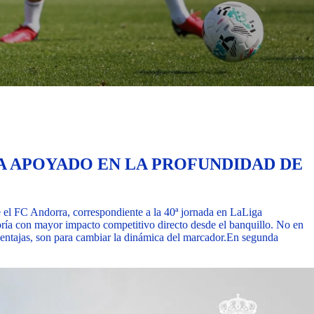
A APOYADO EN LA PROFUNDIDAD DE
l FC Andorra, correspondiente a la 40ª jornada en LaLiga
ría con mayor impacto competitivo directo desde el banquillo. No en
ventajas, son para cambiar la dinámica del marcador.
En segunda