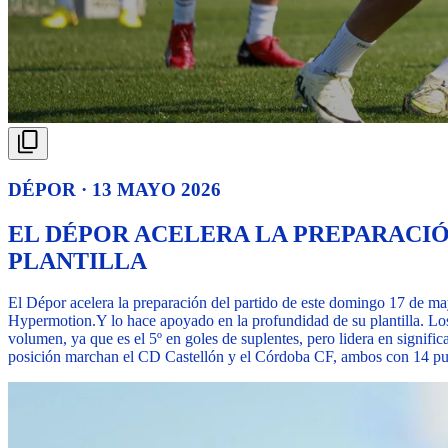
DÉPOR · 13 MAYO 2026
EL DÉPOR ACELERA LA PREPARACIÓ
PLANTILLA
El Dépor acelera la preparación del partido de este domingo 17 d
Hypermotion.
Y lo hace apoyado en la profundidad de su plantilla. Los
volumen, ya que es el 5º en goles de suplentes, pero lidera en signific
posición marchan el CD Castellón y el Córdoba CF, ambos con 14 pun