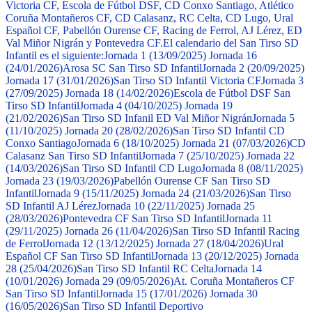
Victoria CF, Escola de Fútbol DSF, CD Conxo Santiago, Atlético
Coruña Montañeros CF, CD Calasanz, RC Celta, CD Lugo, Ural
Español CF, Pabellón Ourense CF, Racing de Ferrol, AJ Lérez, ED
Val Miñor Nigrán y Pontevedra CF.
El calendario del San Tirso SD
Infantil es el siguiente:
Jornada 1 (13/09/2025) Jornada 16
(24/01/2026)
Arosa SC San Tirso SD Infantil
Jornada 2 (20/09/2025)
Jornada 17 (31/01/2026)
San Tirso SD Infantil Victoria CF
Jornada 3
(27/09/2025) Jornada 18 (14/02/2026)
Escola de Fútbol DSF San
Tirso SD Infantil
Jornada 4 (04/10/2025) Jornada 19
(21/02/2026)
San Tirso SD Infanil ED Val Miñor Nigrán
Jornada 5
(11/10/2025) Jornada 20 (28/02/2026)
San Tirso SD Infantil CD
Conxo Santiago
Jornada 6 (18/10/2025) Jornada 21 (07/03/2026)
CD
Calasanz San Tirso SD Infantil
Jornada 7 (25/10/2025) Jornada 22
(14/03/2026)
San Tirso SD Infantil CD Lugo
Jornada 8 (08/11/2025)
Jornada 23 (19/03/2026)
Pabellón Ourense CF San Tirso SD
Infantil
Jornada 9 (15/11/2025) Jornada 24 (21/03/2026)
San Tirso
SD Infantil AJ Lérez
Jornada 10 (22/11/2025) Jornada 25
(28/03/2026)
Pontevedra CF San Tirso SD Infantil
Jornada 11
(29/11/2025) Jornada 26 (11/04/2026)
San Tirso SD Infantil Racing
de Ferrol
Jornada 12 (13/12/2025) Jornada 27 (18/04/2026)
Ural
Español CF San Tirso SD Infantil
Jornada 13 (20/12/2025) Jornada
28 (25/04/2026)
San Tirso SD Infantil RC Celta
Jornada 14
(10/01/2026) Jornada 29 (09/05/2026)
At. Coruña Montañeros CF
San Tirso SD Infantil
Jornada 15 (17/01/2026) Jornada 30
(16/05/2026)
San Tirso SD Infantil Deportivo