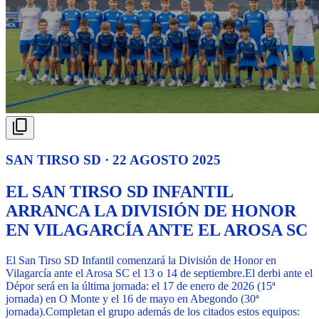
SAN TIRSO SD · 22 AGOSTO 2025
EL SAN TIRSO SD INFANTIL
ARRANCA LA DIVISIÓN DE HONOR
EN VILAGARCÍA ANTE EL AROSA SC
El San Tirso SD Infantil comenzará la División de Honor en
Vilagarcía ante el Arosa SC el 13 o 14 de septiembre.
El derbi ante el
Dépor será en la última jornada: el 17 de enero de 2026 (15ª
jornada) en O Monte y el 16 de mayo en Abegondo (30ª
jornada).
Completan el grupo además de los citados estos equipos: