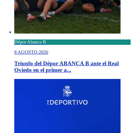
Dépor Abanca B
8 AGOSTO 2026
Triunfo del Dépor ABANCA B ante el Real
Oviedo en el primer a...