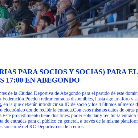
IAS PARA SOCIOS Y SOCIAS) PARA E
S 17:00 EN ABEGONDO
stentes de la Ciudad Deportiva de Abegondo para el partido de este dom
a Federación.
Pueden retirar entradas disponibles, hasta agotar aforo y 
s
, en la que deberán introducir su ID de socio y los 4 últimos números d
o electrónico donde recibir la entrada.
Con esos mismos datos de otras p
s.
Este procedimiento tiene dos fines: poder solicitar y recibir la entrada
a de entradas para el público en general, a través de la misma platafo
os sin carné del RC Deportivo es de 5 euros.