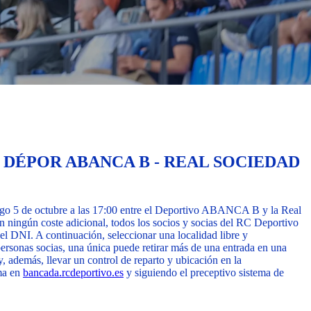
L DÉPOR ABANCA B - REAL SOCIEDAD
ingo 5 de octubre a las 17:00 entre el Deportivo ABANCA B y la Real
sin ningún coste adicional, todos los socios y socias del RC Deportivo
el DNI. A continuación, seleccionar una localidad libre y
ersonas socias, una única puede retirar más de una entrada en una
 y, además, llevar un control de reparto y ubicación en la
rma en
bancada.rcdeportivo.es
y siguiendo el preceptivo sistema de