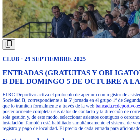
CLUB · 29 SEPTIEMBRE 2025
ENTRADAS (GRATUITAS Y OBLIGATOR
B DEL DOMINGO 5 DE OCTUBRE A LA
El RC Deportivo activa el protocolo de apertura con registro de asi
Sociedad B, correspondiente a la 5ª jornada en el grupo 1º de Segund
que lo tramiten formalmente a través de la web
bancada.rcdeportivo.e
posteriormente completar sus datos de contacto y la dirección de corre
sola gestión y, de este modo, seleccionar asientos contiguos o cercano
instalación.
También está habilitado simultáneamente el sistema de vent
registro y pago de localidad. El precio de cada entrada para aficionad