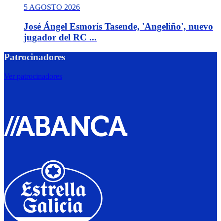
5 AGOSTO 2026
José Ángel Esmorís Tasende, 'Angeliño', nuevo
jugador del RC ...
Patrocinadores
Ver patrocinadores