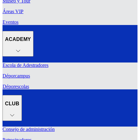
Museo y Tour
Áreas VIP
Eventos
ACADEMY
Escola de Adestradores
Déporcampus
Déporescolas
CLUB
Consejo de administración
Patrocinadores