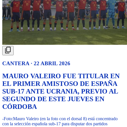
CANTERA · 22 ABRIL 2026
MAURO VALEIRO FUE TITULAR EN
EL PRIMER AMISTOSO DE ESPAÑA
SUB-17 ANTE UCRANIA, PREVIO AL
SEGUNDO DE ESTE JUEVES EN
CÓRDOBA
-Foto:
Mauro Valeiro (en la foto con el dorsal 8) está concentrado
con la selección española sub-17 para disputar dos partidos