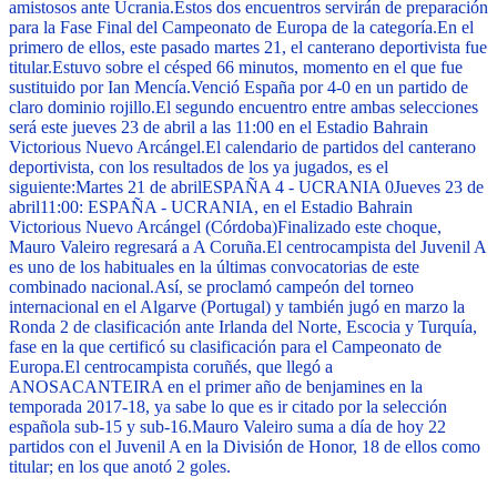
amistosos ante Ucrania.
Estos dos encuentros servirán de preparación
para la Fase Final del Campeonato de Europa de la categoría.
En el
primero de ellos, este pasado martes 21, el canterano deportivista fue
titular.
Estuvo sobre el césped 66 minutos, momento en el que fue
sustituido por Ian Mencía.
Venció España por 4-0 en un partido de
claro dominio rojillo.
El segundo encuentro entre ambas selecciones
será este jueves 23 de abril a las 11:00 en el Estadio Bahrain
Victorious Nuevo Arcángel.
El calendario de partidos del canterano
deportivista, con los resultados de los ya jugados, es el
siguiente:
Martes 21 de abril
ESPAÑA 4 - UCRANIA 0
Jueves 23 de
abril
11:00: ESPAÑA - UCRANIA, en el Estadio Bahrain
Victorious Nuevo Arcángel (Córdoba)
Finalizado este choque,
Mauro Valeiro regresará a A Coruña.
El centrocampista del Juvenil A
es uno de los habituales en la últimas convocatorias de este
combinado nacional.
Así, se proclamó campeón del torneo
internacional en el Algarve (Portugal) y también jugó en marzo la
Ronda 2 de clasificación ante Irlanda del Norte, Escocia y Turquía,
fase en la que certificó su clasificación para el Campeonato de
Europa.
El centrocampista coruñés, que llegó a
ANOSACANTEIRA en el primer año de benjamines en la
temporada 2017-18, ya sabe lo que es ir citado por la selección
española sub-15 y sub-16.
Mauro Valeiro suma a día de hoy 22
partidos con el Juvenil A en la División de Honor, 18 de ellos como
titular; en los que anotó 2 goles.