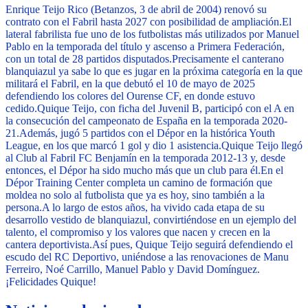
Enrique Teijo Rico (Betanzos, 3 de abril de 2004) renovó su
contrato con el Fabril hasta 2027 con posibilidad de ampliación.
El
lateral fabrilista fue uno de los futbolistas más utilizados por Manuel
Pablo en la temporada del título y ascenso a Primera Federación,
con un total de 28 partidos disputados.
Precisamente el canterano
blanquiazul ya sabe lo que es jugar en la próxima categoría en la que
militará el Fabril, en la que debutó el 10 de mayo de 2025
defendiendo los colores del Ourense CF, en donde estuvo
cedido.
Quique Teijo, con ficha del Juvenil B, participó con el A en
la consecución del campeonato de España en la temporada 2020-
21.
Además, jugó 5 partidos con el Dépor en la histórica Youth
League, en los que marcó 1 gol y dio 1 asistencia.
Quique Teijo llegó
al Club al Fabril FC Benjamín en la temporada 2012-13 y, desde
entonces, el Dépor ha sido mucho más que un club para él.
En el
Dépor Training Center completa un camino de formación que
moldea no solo al futbolista que ya es hoy, sino también a la
persona.
A lo largo de estos años, ha vivido cada etapa de su
desarrollo vestido de blanquiazul, convirtiéndose en un ejemplo del
talento, el compromiso y los valores que nacen y crecen en la
cantera deportivista.
Así pues, Quique Teijo seguirá defendiendo el
escudo del RC Deportivo, uniéndose a las renovaciones de Manu
Ferreiro, Noé Carrillo, Manuel Pablo y David Domínguez.
¡Felicidades Quique!