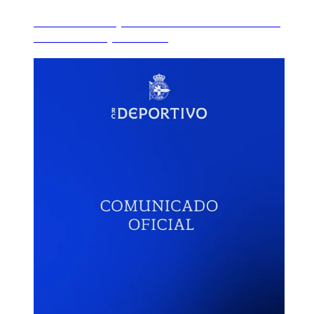
Triunfo del Dépor ABANCA B ante el Real
Oviedo en el primer a...