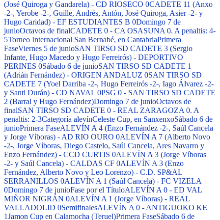
(José Quiroga y Gandarela) - CD RIOSECO 0
CADETE 11 (Anxo
-2-, Yerobe -2-, Guille, Andrés, Antón, José Quiroga, Asier -2- y
Hugo Caridad) - EF ESTUDIANTES B 0
Domingo 7 de
junio
Octavos de final
CADETE 0 - CA OSASUNA 0. A penaltis: 4-
5
Torneo Internacional San Bernabé, en Cantabria
Primera
Fase
Viernes 5 de junio
SAN TIRSO SD CADETE 3 (Sergio
Infante, Hugo Macedo y Hugo Ferreirós) - DEPORTIVO
PERINES 0
Sábado 6 de junio
SAN TIRSO SD CADETE 1
(Adrián Fernández) - ORIGEN ANDALUZ 0
SAN TIRSO SD
CADETE 7 (Yoel Darriba -2-, Hugo Ferreirós -2-, Iago Álvarez -2-
y Santi Durán) - CD NAVAL 0
PSG 0 - SAN TIRSO SD CADETE
2 (Barral y Hugo Fernández)
Domingo 7 de junio
Octavos de
final
SAN TIRSO SD CADETE 0 - REAL ZARAGOZA 0. A
penaltis: 2-3
Categoría alevín
Celeste Cup, en Sanxenxo
Sábado 6 de
junio
Primera Fase
ALEVÍN A 4 (Enzo Fernández -2-, Saúl Cancela
y Jorge Víboras) - AD RIO OURO 0
ALEVÍN A 7 (Alberto Novo
-2-, Jorge Víboras, Diego Castelo, Saúl Cancela, Ares Navarro y
Enzo Fernández) - CCD CURTIS 0
ALEVÍN A 3 (Jorge Víboras
-2- y Saúl Cancela) - CALDAS CF 0
ALEVÍN A 3 (Enzo
Fernández, Alberto Novo y Leo Lorenzo) - C.D. SP&AL
SERRANILLOS 0
ALEVÍN A 1 (Saúl Cancela) - FC VIZELA
0
Domingo 7 de junio
Fase por el Título
ALEVÍN A 0 - ED VAL
MIÑOR NIGRÁN 0
ALEVÍN A 1 (Jorge Víboras) - REAL
VALLADOLID 0
Semifinales
ALEVÍN A 0 - ANTIGUOKO KE
1
Jamon Cup en Calamocha (Teruel)
Primera Fase
Sábado 6 de