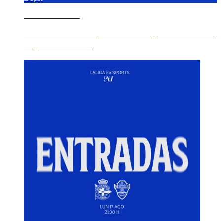
9 AGOSTO 2026
Leo Román cree que "tenemos que crecer desde
la portería a ce...