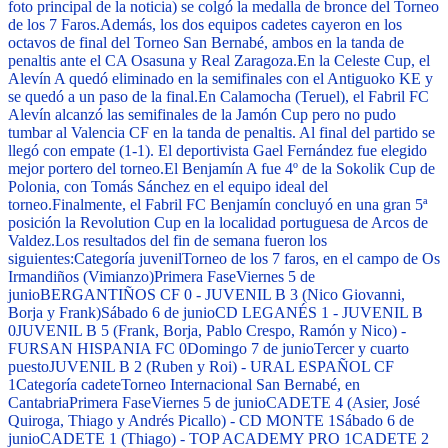
foto principal de la noticia) se colgó la medalla de bronce del Torneo
de los 7 Faros.
Además, los dos equipos cadetes cayeron en los
octavos de final del Torneo San Bernabé, ambos en la tanda de
penaltis ante el CA Osasuna y Real Zaragoza.
En la Celeste Cup, el
Alevín A quedó eliminado en la semifinales con el Antiguoko KE y
se quedó a un paso de la final.
En Calamocha (Teruel), el Fabril FC
Alevín alcanzó las semifinales de la Jamón Cup pero no pudo
tumbar al Valencia CF en la tanda de penaltis. Al final del partido se
llegó con empate (1-1). El deportivista Gael Fernández fue elegido
mejor portero del torneo.
El Benjamín A fue 4º de la Sokolik Cup de
Polonia, con Tomás Sánchez en el equipo ideal del
torneo.
Finalmente, el Fabril FC Benjamín concluyó en una gran 5ª
posición la Revolution Cup en la localidad portuguesa de Arcos de
Valdez.
Los resultados del fin de semana fueron los
siguientes:
Categoría juvenil
Torneo de los 7 faros, en el campo de Os
Irmandiños (Vimianzo)
Primera Fase
Viernes 5 de
junio
BERGANTIÑOS CF 0 - JUVENIL B 3 (Nico Giovanni,
Borja y Frank)
Sábado 6 de junio
CD LEGANÉS 1 - JUVENIL B
0
JUVENIL B 5 (Frank, Borja, Pablo Crespo, Ramón y Nico) -
FURSAN HISPANIA FC 0
Domingo 7 de junio
Tercer y cuarto
puesto
JUVENIL B 2 (Ruben y Roi) - URAL ESPAÑOL CF
1
Categoría cadete
Torneo Internacional San Bernabé, en
Cantabria
Primera Fase
Viernes 5 de junio
CADETE 4 (Asier, José
Quiroga, Thiago y Andrés Picallo) - CD MONTE 1
Sábado 6 de
junio
CADETE 1 (Thiago) - TOP ACADEMY PRO 1
CADETE 2