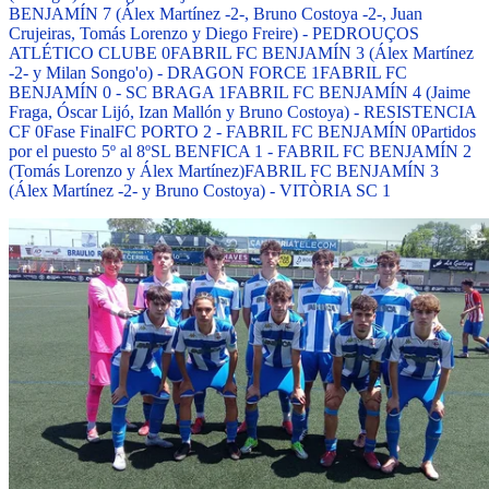
BENJAMÍN 7 (Álex Martínez -2-, Bruno Costoya -2-, Juan
Crujeiras, Tomás Lorenzo y Diego Freire) - PEDROUÇOS
ATLÉTICO CLUBE 0
FABRIL FC BENJAMÍN 3 (Álex Martínez
-2- y Milan Songo'o) - DRAGON FORCE 1
FABRIL FC
BENJAMÍN 0 - SC BRAGA 1
FABRIL FC BENJAMÍN 4 (Jaime
Fraga, Óscar Lijó, Izan Mallón y Bruno Costoya) - RESISTENCIA
CF 0
Fase Final
FC PORTO 2 - FABRIL FC BENJAMÍN 0
Partidos
por el puesto 5º al 8º
SL BENFICA 1 - FABRIL FC BENJAMÍN 2
(Tomás Lorenzo y Álex Martínez)
FABRIL FC BENJAMÍN 3
(Álex Martínez -2- y Bruno Costoya) - VITÒRIA SC 1