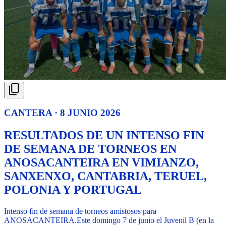
CANTERA · 8 JUNIO 2026
RESULTADOS DE UN INTENSO FIN
DE SEMANA DE TORNEOS EN
ANOSACANTEIRA EN VIMIANZO,
SANXENXO, CANTABRIA, TERUEL,
POLONIA Y PORTUGAL
Intenso fin de semana de torneos amistosos para
ANOSACANTEIRA.
Este domingo 7 de junio el Juvenil B (en la