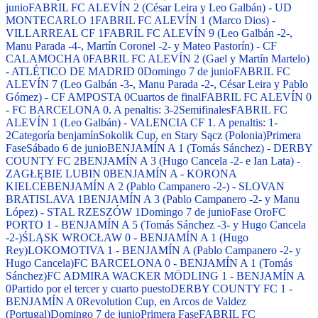
junio
FABRIL FC ALEVÍN 2 (César Leira y Leo Galbán) - UD
MONTECARLO 1
FABRIL FC ALEVÍN 1 (Marco Dios) -
VILLARREAL CF 1
FABRIL FC ALEVÍN 9 (Leo Galbán -2-,
Manu Parada -4-, Martín Coronel -2- y Mateo Pastorín) - CF
CALAMOCHA 0
FABRIL FC ALEVÍN 2 (Gael y Martín Martelo)
- ATLÉTICO DE MADRID 0
Domingo 7 de junio
FABRIL FC
ALEVÍN 7 (Leo Galbán -3-, Manu Parada -2-, César Leira y Pablo
Gómez) - CF AMPOSTA 0
Cuartos de final
FABRIL FC ALEVÍN 0
- FC BARCELONA 0. A penaltis: 3-2
Semifinales
FABRIL FC
ALEVÍN 1 (Leo Galbán) - VALENCIA CF 1. A penaltis: 1-
2
Categoría benjamín
Sokolik Cup, en Stary Sącz (Polonia)
Primera
Fase
Sábado 6 de junio
BENJAMÍN A 1 (Tomás Sánchez) - DERBY
COUNTY FC 2
BENJAMÍN A 3 (Hugo Cancela -2- e Ian Lata) -
ZAGŁĘBIE LUBIN 0
BENJAMÍN A - KORONA
KIELCE
BENJAMÍN A 2 (Pablo Campanero -2-) - SLOVAN
BRATISLAVA 1
BENJAMÍN A 3 (Pablo Campanero -2- y Manu
López) - STAL RZESZÓW 1
Domingo 7 de junio
Fase Oro
FC
PORTO 1 - BENJAMÍN A 5 (Tomás Sánchez -3- y Hugo Cancela
-2-)
ŚLĄSK WROCŁAW 0 - BENJAMÍN A 1 (Hugo
Rey)
LOKOMOTIVA 1 - BENJAMÍN A (Pablo Campanero -2- y
Hugo Cancela)
FC BARCELONA 0 - BENJAMÍN A 1 (Tomás
Sánchez)
FC ADMIRA WACKER MÖDLING 1 - BENJAMÍN A
0
Partido por el tercer y cuarto puesto
DERBY COUNTY FC 1 -
BENJAMÍN A 0
Revolution Cup, en Arcos de Valdez
(Portugal)
Domingo 7 de junio
Primera Fase
FABRIL FC