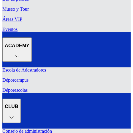
Museo y Tour
Áreas VIP
Eventos
ACADEMY
Escola de Adestradores
Déporcampus
Déporescolas
CLUB
Consejo de administración