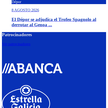
Dépor
8 AGOSTO 2026
El Dépor se adjudica el Trofeo Spagnolo al
derrotar al Genoa ...
Patrocinadores
Ver patrocinadores