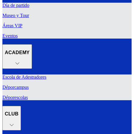
Día de partido
Museo y Tour
Áreas VIP
Eventos
ACADEMY
Escola de Adestradores
Déporcampus
Déporescolas
CLUB