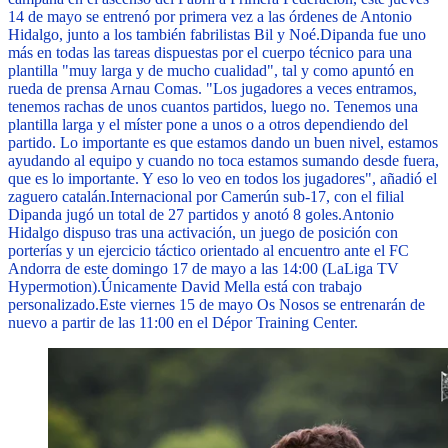
14 de mayo se entrenó por primera vez a las órdenes de Antonio
Hidalgo, junto a los también fabrilistas Bil y Noé.
Dipanda fue uno
más en todas las tareas dispuestas por el cuerpo técnico para una
plantilla "muy larga y de mucho cualidad", tal y como apuntó en
rueda de prensa Arnau Comas. "Los jugadores a veces entramos,
tenemos rachas de unos cuantos partidos, luego no. Tenemos una
plantilla larga y el míster pone a unos o a otros dependiendo del
partido. Lo importante es que estamos dando un buen nivel, estamos
ayudando al equipo y cuando no toca estamos sumando desde fuera,
que es lo importante. Y eso lo veo en todos los jugadores", añadió el
zaguero catalán.
Internacional por Camerún sub-17, con el filial
Dipanda jugó un total de 27 partidos y anotó 8 goles.
Antonio
Hidalgo dispuso tras una activación, un juego de posición con
porterías y un ejercicio táctico orientado al encuentro ante el FC
Andorra de este domingo 17 de mayo a las 14:00 (LaLiga TV
Hypermotion).
Únicamente David Mella está con trabajo
personalizado.
Este viernes 15 de mayo Os Nosos se entrenarán de
nuevo a partir de las 11:00 en el Dépor Training Center.