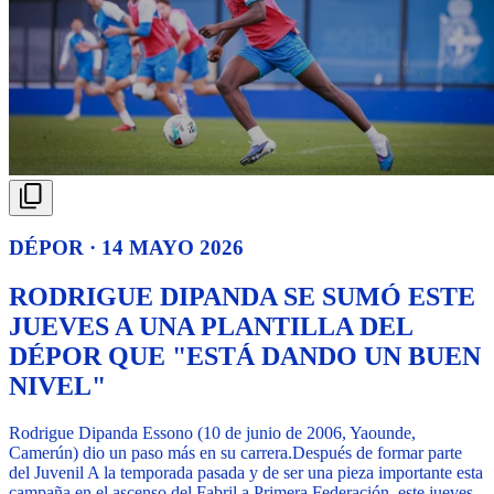
DÉPOR · 14 MAYO 2026
RODRIGUE DIPANDA SE SUMÓ ESTE
JUEVES A UNA PLANTILLA DEL
DÉPOR QUE "ESTÁ DANDO UN BUEN
NIVEL"
Rodrigue Dipanda Essono (10 de junio de 2006, Yaounde,
Camerún) dio un paso más en su carrera.
Después de formar parte
del Juvenil A la temporada pasada y de ser una pieza importante esta
campaña en el ascenso del Fabril a Primera Federación, este jueves