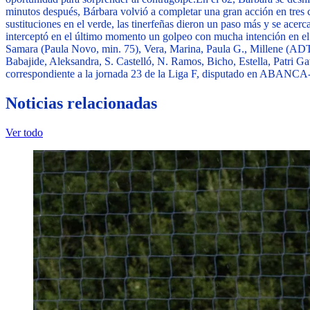
minutos después, Bárbara volvió a completar una gran acción en tres c
sustituciones en el verde, las tinerfeñas dieron un paso más y se acer
interceptó en el último momento un golpeo con mucha intención en el
Samara (Paula Novo, min. 75), Vera, Marina, Paula G., Millene (ADT,
Babajide, Aleksandra, S. Castelló, N. Ramos, Bicho, Estella, Patri Gav
correspondiente a la jornada 23 de la Liga F, disputado en ABANCA
Noticias relacionadas
Ver todo