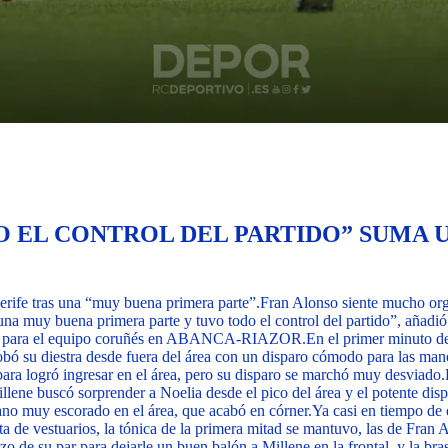
 EL CONTROL DEL PARTIDO” SUMA U
rife tras una “muy buena primera parte”.
Fran Alonso siente mucho orgu
na muy buena primera parte y tuvo todo el control del partido”, añadió 
a 23 para el equipo coruñés en ABANCA-RIAZOR.
En el primer minuto d
obó su diestra desde fuera del área con un disparo cómodo para las man
ra logró ingresar en el área, pero su disparo se marchó muy desviado.
Millene buscó sorprender a Noelia desde el pico del área y el potente di
o muy escorado en el área, que acabó en córner.
Ya casi en tiempo de 
ta de vestuarios, la tónica de la primera mitad se mantuvo, las de Fran
zo de su par para dejarle un buen balón a Millene en la frontal, y la br