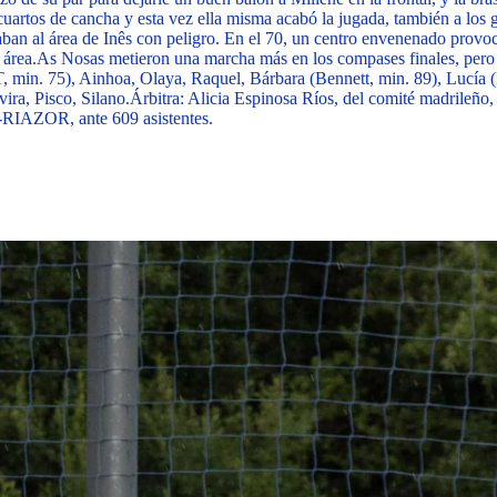
uartos de cancha y esta vez ella misma acabó la jugada, también a los gu
caban al área de Inês con peligro. En el 70, un centro envenenado provo
 área.
As Nosas metieron una marcha más en los compases finales, pero 
 min. 75), Ainhoa, Olaya, Raquel, Bárbara (Bennett, min. 89), Lucía (
ira, Pisco, Silano.
Árbitra
: Alicia Espinosa Ríos, del comité madrileño
-RIAZOR, ante 609 asistentes.