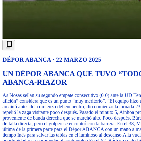
DÉPOR ABANCA · 22 MARZO 2025
UN DÉPOR ABANCA QUE TUVO “TODO
ABANCA-RIAZOR
As Nosas sellan su segundo empate consecutivo (0-0) ante la UD Tene
afición” considera que es un punto “muy meritorio”. “El equipo hizo u
amainó antes del comienzo del encuentro, dio comienzo la jornad
repelió la zaga visitante poco después. Pasado el minuto 5, Ainhoa pr
proveniente de banda derecha que se marchó alto. Poco después, Bárba
de falta directa, pero el golpeo se encontró con la barrera. En el 38, 
última de la primera parte para el Dépor ABANCA con un mano a man
tiempo Inês para salvar las tablas en el luminoso al descanso.
A la vuel
oportunidad para sorprender al contragolpe.
En el 62, Bárbara se deshi