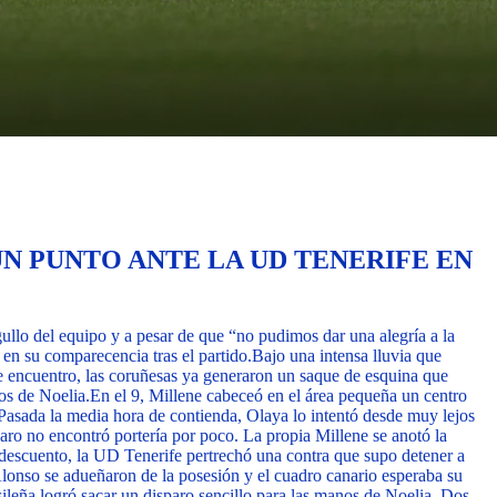
N PUNTO ANTE LA UD TENERIFE EN
llo del equipo y a pesar de que “no pudimos dar una alegría a la
en su comparecencia tras el partido.
Bajo una intensa lluvia que
e encuentro, las coruñesas ya generaron un saque de esquina que
os de Noelia.
En el 9, Millene cabeceó en el área pequeña un centro
Pasada la media hora de contienda, Olaya lo intentó desde muy lejos
sparo no encontró portería por poco. La propia Millene se anotó la
descuento, la UD Tenerife pertrechó una contra que supo detener a
 Alonso se adueñaron de la posesión y el cuadro canario esperaba su
asileña logró sacar un disparo sencillo para las manos de Noelia. Dos