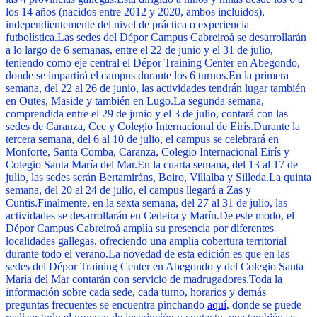
los 14 años (nacidos entre 2012 y 2020, ambos incluidos),
independientemente del nivel de práctica o experiencia
futbolística.
Las sedes del Dépor Campus Cabreiroá se desarrollarán
a lo largo de 6 semanas, entre el 22 de junio y el 31 de julio,
teniendo como eje central el Dépor Training Center en Abegondo,
donde se impartirá el campus durante los 6 turnos.
En la primera
semana, del 22 al 26 de junio, las actividades tendrán lugar también
en Outes, Maside y también en Lugo.
La segunda semana,
comprendida entre el 29 de junio y el 3 de julio, contará con las
sedes de Caranza, Cee y Colegio Internacional de Eirís.
Durante la
tercera semana, del 6 al 10 de julio, el campus se celebrará en
Monforte, Santa Comba, Caranza, Colegio Internacional Eirís y
Colegio Santa María del Mar.
En la cuarta semana, del 13 al 17 de
julio, las sedes serán Bertamiráns, Boiro, Villalba y Silleda.
La quinta
semana, del 20 al 24 de julio, el campus llegará a Zas y
Cuntis.
Finalmente, en la sexta semana, del 27 al 31 de julio, las
actividades se desarrollarán en Cedeira y Marín.
De este modo, el
Dépor Campus Cabreiroá amplía su presencia por diferentes
localidades gallegas, ofreciendo una amplia cobertura territorial
durante todo el verano.
La novedad de esta edición es que en las
sedes del Dépor Training Center en Abegondo y del Colegio Santa
María del Mar contarán con servicio de madrugadores.
Toda la
información sobre cada sede, cada turno, horarios y demás
preguntas frecuentes se encuentra pinchando
aquí
, donde se puede