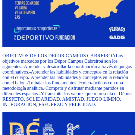
OBJETIVOS DE LOS DÉPOR CAMPUS CABREIROÁ
Los
objetivos marcados por los Dépor Campus Cabreiroá son los
siguientes:
-Aprender y desarrollar la coordinación a través de juegos
coordinativos.
-Aprender las habilidades y conceptos en la relación
con el cuerpo.
-Aprender las habilidades y conceptos en la relación
con el balón.
-Trabajar los fundamentos técnico-tácticos con una
metodología analítica.
-Competir y disfrutar mediante partidos en
diferentes espacios.
-Y transmitir los valores que representa el Dépor:
RESPETO, SOLIDARIDAD, AMISTAD, JUEGO LIMPIO,
INTEGRACIÓN, ESFUERZO Y FELICIDAD.