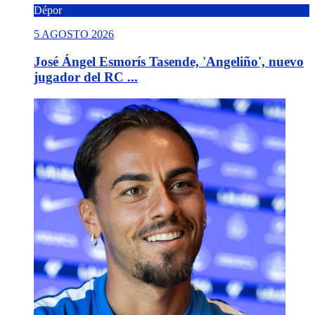
Dépor
5 AGOSTO 2026
José Ángel Esmorís Tasende, 'Angeliño', nuevo
jugador del RC ...