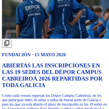
FUNDACIÓN · 15 MAYO 2026
ABIERTAS LAS INSCRIPCIONES EN
LAS 19 SEDES DEL DÉPOR CAMPUS
CABREIROÁ 2026 REPARTIDAS POR
TODA GALICIA
Como cada verano regresan los Dépor Campus Cabreiroá, en los
que participan miles de niñas y niños de buena parte de Galicia y
para los que ya está abierto el plazo de inscripción en las 19 sedes en
las 4 provincias gallegas.
Está dirigido a niños y niñas desde los 6 a