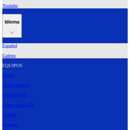
Youtube
Idioma
Español
Galego
EQUIPOS
Dépor
Dépor Abanca
Dépor Fabril
Dépor Abanca B
Cantera
Genuine