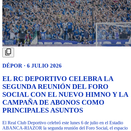
DÉPOR · 6 JULIO 2026
EL RC DEPORTIVO CELEBRA LA
SEGUNDA REUNIÓN DEL FORO
SOCIAL CON EL NUEVO HIMNO Y LA
CAMPAÑA DE ABONOS COMO
PRINCIPALES ASUNTOS
El Real Club Deportivo celebró este lunes 6 de julio en el Estadio
ABANCA-RIAZOR la segunda reunión del Foro Social, el espacio