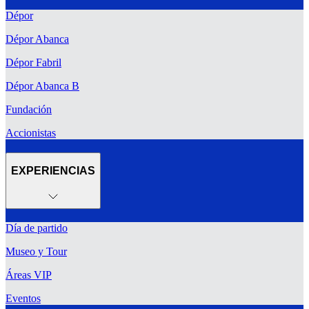
Dépor
Dépor Abanca
Dépor Fabril
Dépor Abanca B
Fundación
Accionistas
EXPERIENCIAS
Día de partido
Museo y Tour
Áreas VIP
Eventos