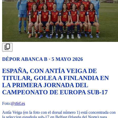
DÉPOR ABANCA B · 5 MAYO 2026
ESPAÑA, CON ANTÍA VEIGA DE
TITULAR, GOLEA A FINLANDIA EN
LA PRIMERA JORNADA DEL
CAMPEONATO DE EUROPA SUB-17
Foto:
@rfef.es
Antía Veiga (en la foto con el dorsal número 1) está concentrada con
la seleccion española sub-17 en Belfast (Irlanda del Norte) para