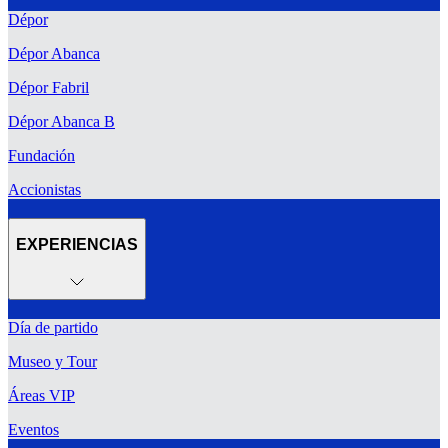
Dépor
Dépor Abanca
Dépor Fabril
Dépor Abanca B
Fundación
Accionistas
EXPERIENCIAS
Día de partido
Museo y Tour
Áreas VIP
Eventos