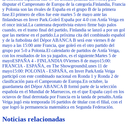
disputar el Campeonato de Europa de la categoría.
Finlandia, Francia
y Polonia son las rivales de España en el grupo B de la primera
fase.
El primero de ellos fue este martes 5 de mayo ante las
finlandesas en Inver Park.
Goleó España por 4-0 con Antía Veiga en
el once inicial.
La canterana deportivista estuvo firme bajo palos
cuando, en el tramo final del partido, Finlandia se lanzó a por un gol
que las metiese en el partido.
La próxima cita del combinado español
y de la futbolista del Dépor ABANCA B será este viernes 8 de
mayo a las 15:00 ante Francia, que goleó en el otro partido del
grupo por 5-0 a Polonia.
El calendario de partidos de Antía Veiga,
con los resultados de los ya jugados, es el siguiente:
Martes 5 de
mayo
ESPAÑA 4 - FINLANDIA 0
Viernes 8 de mayo
15:00:
FRANCIA - ESPAÑA, en The Showgrounds
Lunes 11 de
mayo
15:00: POLONIA - ESPAÑA, en Inver Park
Antía Veiga
participó con este combinado nacional en Ronda 1 y Ronda 2 de
clasificación para el Campeonato de Europa.
En octubre, la
guardameta del Dépor ABANCA B formó parte de la selección
española en el Mundial de Marruecos, en el que España cayó en los
octavos de final derrotada por Francia en la tanda de penaltis.
Antía
Veiga jugó esta temporada 16 partidos de titular con el filial, con el
que logró la permanencia matemática en Segunda Federación.
Noticias relacionadas