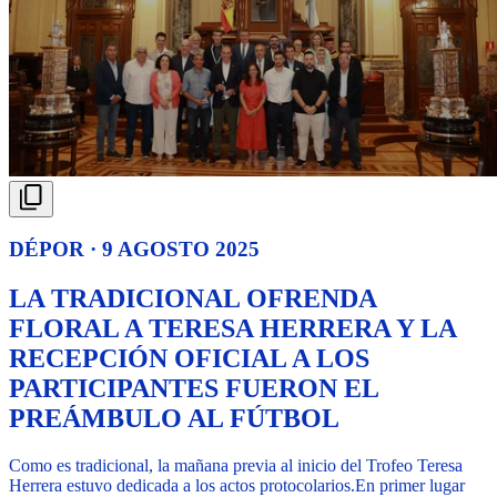
DÉPOR · 9 AGOSTO 2025
LA TRADICIONAL OFRENDA
FLORAL A TERESA HERRERA Y LA
RECEPCIÓN OFICIAL A LOS
PARTICIPANTES FUERON EL
PREÁMBULO AL FÚTBOL
Como es tradicional, la mañana previa al inicio del Trofeo Teresa
Herrera estuvo dedicada a los actos protocolarios.
En primer lugar