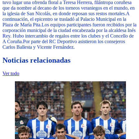
tuvo lugar una ofrenda floral a Teresa Herrera, filántropa coruñesa
que da nombre al decano de los torneos veraniegos en el mundo, en
la iglesia de San Nicolás, en donde reposan sus restos mortales.
A
continuación, el epicentro se trasladó al Palacio Municipal en la
Plaza de María Pita.
Los equipos participantes fueron recibidos por la
corporación municipal de la ciudad encabezada por la alcaldesa Inés
Rey. Hubo intercambio de regalos entre los clubes y el Concello de
A Coruña.
Por parte del RC Deportivo asistieron los consejeros
Carlos Ballesta y Vicente Fernández.
Noticias relacionadas
Ver todo