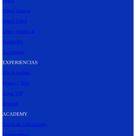
Dépor
Dépor Abanca
Dépor Fabril
Dépor Abanca B
Fundación
Accionistas
EXPERIENCIAS
Día de partido
Museo y Tour
Áreas VIP
Eventos
ACADEMY
Escola de Adestradores
Déporcampus