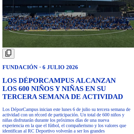
FUNDACIÓN · 6 JULIO 2026
LOS DÉPORCAMPUS ALCANZAN
LOS 600 NIÑOS Y NIÑAS EN SU
TERCERA SEMANA DE ACTIVIDAD
Los DéporCampus inician este lunes 6 de julio su tercera semana de
actividad con un récord de participación. Un total de 600 niños y
niñas disfrutarán durante los próximos días de una nueva
experiencia en la que el fútbol, el compañerismo y los valores que
identifican al RC Deportivo volverán a ser los grandes