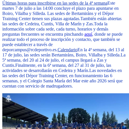
Últimas horas para inscribirse en las sedes de la 4ª semana
Este
martes 7 de julio a las 14:00 concluye el plazo para apuntarse en
Boiro, Vilalba y Silleda. Las sedes de Bertamiráns y el Dépor
Training Center tienen sus plazas agotadas.
También están abiertas
las sedes de Cedeira, Cuntis, Villa de Marín y Zas.
Toda la
información sobre cada sede, cada turno, horarios y demás
preguntas frecuentes se encuentra pinchando
aquí
, donde se puede
realizar todo el proceso de inscripción y contacto, que también se
puede establecer a través de
deporcampus@rcdeportivo.es
.
Calendario
En la 4ª semana, del 13 al
17 de julio, las sedes serán Bertamiráns, Boiro, Villalba y Silleda.
La
5ª semana, del 20 al 24 de julio, el campus llegará a Zas y
Cuntis.
Finalmente, en la 6ª semana, del 27 al 31 de julio, las
actividades se desarrollarán en Cedeira y Marín.
Las novedades en
las sedes del Dépor Training Center, en funcionamiento las 6
semanas, y el Colegio Santa María del Mar este año 2026 será que
cuentan con servicio de madrugadores.