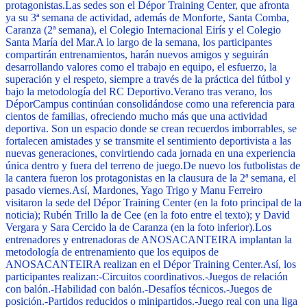
protagonistas.
Las sedes son el Dépor Training Center, que afronta
ya su 3ª semana de actividad, además de Monforte, Santa Comba,
Caranza (2ª semana), el Colegio Internacional Eirís y el Colegio
Santa María del Mar.
A lo largo de la semana, los participantes
compartirán entrenamientos, harán nuevos amigos y seguirán
desarrollando valores como el trabajo en equipo, el esfuerzo, la
superación y el respeto, siempre a través de la práctica del fútbol y
bajo la metodología del RC Deportivo.
Verano tras verano, los
DéporCampus continúan consolidándose como una referencia para
cientos de familias, ofreciendo mucho más que una actividad
deportiva. Son un espacio donde se crean recuerdos imborrables, se
fortalecen amistades y se transmite el sentimiento deportivista a las
nuevas generaciones, convirtiendo cada jornada en una experiencia
única dentro y fuera del terreno de juego.
De nuevo los futbolistas de
la cantera fueron los protagonistas en la clausura de la 2ª semana, el
pasado viernes.
Así, Mardones, Yago Trigo y Manu Ferreiro
visitaron la sede del Dépor Training Center (en la foto principal de la
noticia); Rubén Trillo la de Cee (en la foto entre el texto); y David
Vergara y Sara Cercido la de Caranza (en la foto inferior).
Los
entrenadores y entrenadoras de ANOSACANTEIRA implantan la
metodología de entrenamiento que los equipos de
ANOSACANTEIRA realizan en el Dépor Training Center.
Así, los
participantes realizan:
-Circuitos coordinativos.
-Juegos de relación
con balón.
-Habilidad con balón.
-Desafíos técnicos.
-Juegos de
posición.
-Partidos reducidos o minipartidos.
-Juego real con una liga