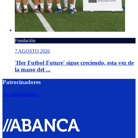
Fundación
7 AGOSTO 2026
'Her Futbol Future' sigue creciendo, esta vez de
la mano del ...
Patrocinadores
Ver patrocinadores