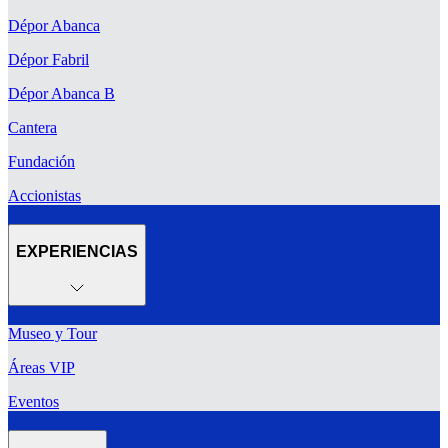
Dépor Abanca
Dépor Fabril
Dépor Abanca B
Cantera
Fundación
Accionistas
EXPERIENCIAS
Museo y Tour
Áreas VIP
Eventos