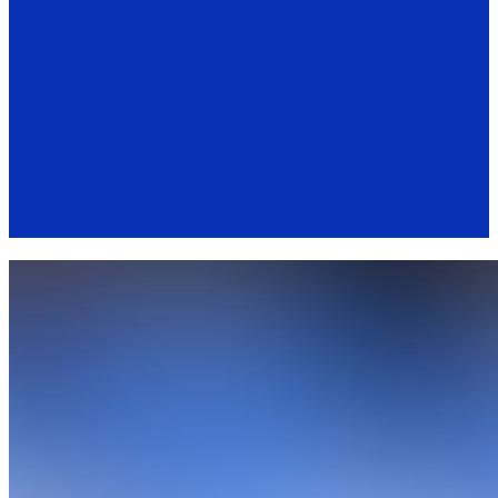
UNHA EXPERIENCIA INCRIBLE
Foi unha bonita experiencia porque, ademais de que aínda
estaba xogando e podía compaxinar o curso coa posibilidade
de seguir competindo, foi a primeira experiencia en canto a
formación como adestrador e coñecer todos os aspectos que
tes que empezar a manexar.
MANUEL PABLO - Exxogador do
RC Deportivo