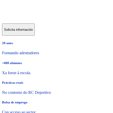
Converte a túa paixón polo fútbol nunha
carreira profesional
Solicita información
20 anos
Formando adestradores
+400 alumnos
Xa foron á escola.
Prácticas reais
No contorno do RC Deportivo
Bolsa de emprego
Con acceso ao sector