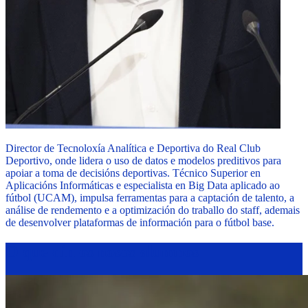
Director de Tecnoloxía Analítica e Deportiva do Real Club
Deportivo, onde lidera o uso de datos e modelos preditivos para
apoiar a toma de decisións deportivas. Técnico Superior en
Aplicacións Informáticas e especialista en Big Data aplicado ao
fútbol (UCAM), impulsa ferramentas para a captación de talento, a
análise de rendemento e a optimización do traballo do staff, ademais
de desenvolver plataformas de información para o fútbol base.
O que din os nosos alumnos