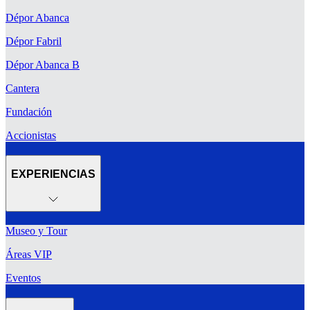
Dépor Abanca
Dépor Fabril
Dépor Abanca B
Cantera
Fundación
Accionistas
EXPERIENCIAS
Museo y Tour
Áreas VIP
Eventos