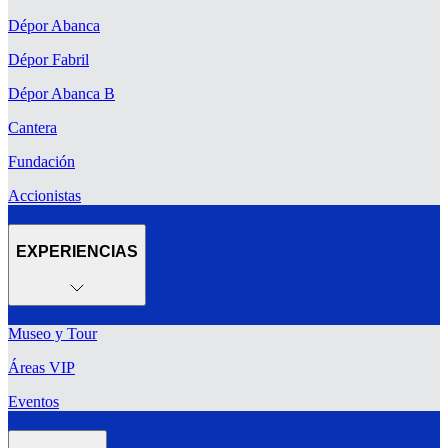
Dépor Abanca
Dépor Fabril
Dépor Abanca B
Cantera
Fundación
Accionistas
EXPERIENCIAS
Museo y Tour
Áreas VIP
Eventos