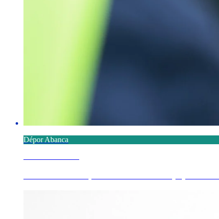
Dépor Abanca
8 AGOSTO 2026
Millene advirte que "necesitamos tempo, necesit