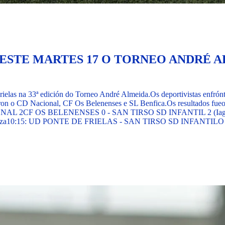
E ESTE MARTES 17 O TORNEO ANDRÉ 
Frielas na 33ª edición do Torneo André Almeida.
Os deportivistas enfrón
oron o CD Nacional, CF Os Belenenses e SL Benfica.
Os resultados fueo
IONAL 2
CF OS BELENENSES 0 - SAN TIRSO SD INFANTIL 2 (Iago
aza
10:15: UD PONTE DE FRIELAS - SAN TIRSO SD INFANTIL
O 