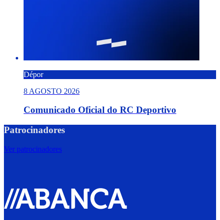
Dépor
8 AGOSTO 2026
Comunicado Oficial do RC Deportivo
Patrocinadores
Ver patrocinadores