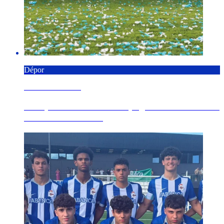
Dépor
8 AGOSTO 2026
O Dépor faise co Trofeo Spagnolo ao derrotar o
Genoa CFC no E...