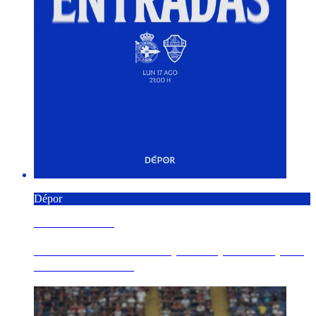
Dépor
9 AGOSTO 2026
Á venda as entradas de público para o Dépor -
Elche CF da 1ª ...