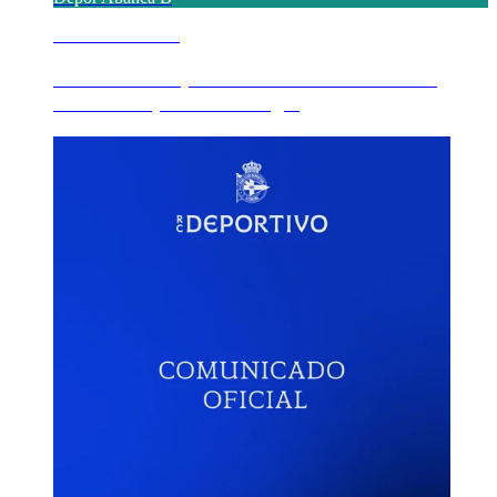
8 AGOSTO 2026
Triunfo do Dépor ABANCA B ante o Real
Oviedo no primeiro amig...