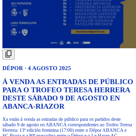
DÉPOR · 4 AGOSTO 2025
Á VENDA AS ENTRADAS DE PÚBLICO
PARA O TROFEO TERESA HERRERA
DESTE SÁBADO 9 DE AGOSTO EN
ABANCA-RIAZOR
Xa están á venda as entradas de público para os partidos deste
sábado 9 de agosto en ABANCA correspondentes ao Trofeo Teresa
Herrera: 13ª edición feminina (17:00) entre o Dépor ABANCA e
SC Braga e a 80ª masculina entre o Dépor e o Le Havre AC