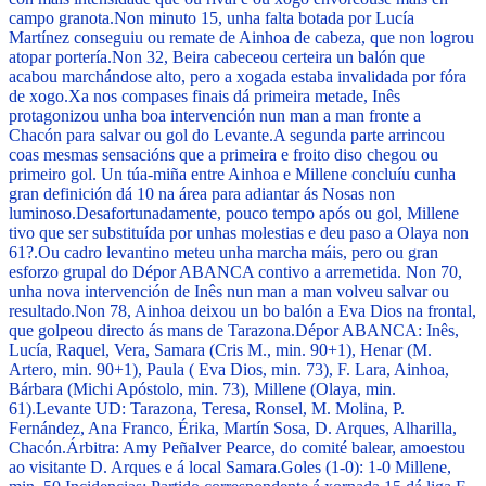
campo granota.
Non minuto 15, unha falta botada por Lucía
Martínez conseguiu ou remate de Ainhoa de cabeza, que non logrou
atopar portería.
Non 32, Beira cabeceou certeira un balón que
acabou marchándose alto, pero a xogada estaba invalidada por fóra
de xogo.
Xa nos compases finais dá primeira metade, Inês
protagonizou unha boa intervención nun man a man fronte a
Chacón para salvar ou gol do Levante.
A segunda parte arrincou
coas mesmas sensacións que a primeira e froito diso chegou ou
primeiro gol. Un túa-miña entre Ainhoa e Millene concluíu cunha
gran definición dá 10 na área para adiantar ás Nosas non
luminoso.
Desafortunadamente, pouco tempo após ou gol, Millene
tivo que ser substituída por unhas molestias e deu paso a Olaya non
61?.
Ou cadro levantino meteu unha marcha máis, pero ou gran
esforzo grupal do Dépor ABANCA contivo a arremetida. Non 70,
unha nova intervención de Inês nun man a man volveu salvar ou
resultado.
Non 78, Ainhoa deixou un bo balón a Eva Dios na frontal,
que golpeou directo ás mans de Tarazona.
Dépor ABANCA:
Inês,
Lucía, Raquel, Vera, Samara (Cris M., min. 90+1), Henar (M.
Artero, min. 90+1), Paula ( Eva Dios, min. 73), F. Lara, Ainhoa,
Bárbara (Michi Apóstolo, min. 73), Millene (Olaya, min.
61).
Levante UD:
Tarazona, Teresa, Ronsel, M. Molina, P.
Fernández, Ana Franco, Érika, Martín Sosa, D. Arques, Alharilla,
Chacón.
Árbitra
: Amy Peñalver Pearce, do comité balear, amoestou
ao visitante D. Arques e á local Samara.
Goles (1-0)
: 1-0 Millene,