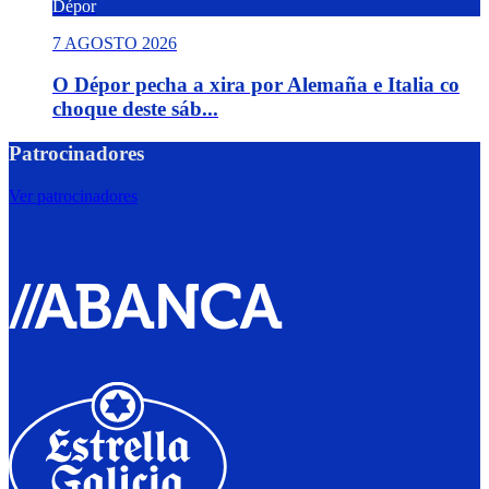
Dépor
7 AGOSTO 2026
O Dépor pecha a xira por Alemaña e Italia co
choque deste sáb...
Patrocinadores
Ver patrocinadores