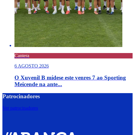
Cantera
6 AGOSTO 2026
O Xuvenil B mídese este venres 7 ao Sporting
Meicende na ante...
Patrocinadores
Ver patrocinadores