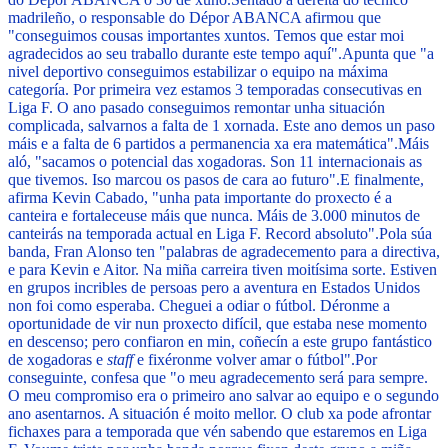
madrileño, o responsable do Dépor ABANCA afirmou que
"conseguimos cousas importantes xuntos. Temos que estar moi
agradecidos ao seu traballo durante este tempo aquí".
Apunta que "a
nivel deportivo conseguimos estabilizar o equipo na máxima
categoría. Por primeira vez estamos 3 temporadas consecutivas en
Liga F. O ano pasado conseguimos remontar unha situación
complicada, salvarnos a falta de 1 xornada. Este ano demos un paso
máis e a falta de 6 partidos a permanencia xa era matemática".
Máis
aló, "sacamos o potencial das xogadoras. Son 11 internacionais as
que tivemos. Iso marcou os pasos de cara ao futuro".
E finalmente,
afirma Kevin Cabado, "unha pata importante do proxecto é a
canteira e fortaleceuse máis que nunca. Máis de 3.000 minutos de
canteirás na temporada actual en Liga F. Record absoluto".
Pola súa
banda, Fran Alonso ten "palabras de agradecemento para a directiva,
e para Kevin e Aitor. Na miña carreira tiven moitísima sorte. Estiven
en grupos incribles de persoas pero a aventura en Estados Unidos
non foi como esperaba. Cheguei a odiar o fútbol. Déronme a
oportunidade de vir nun proxecto difícil, que estaba nese momento
en descenso; pero confiaron en min, coñecín a este grupo fantástico
de xogadoras e
staff
e fixéronme volver amar o fútbol".
Por
conseguinte, confesa que "o meu agradecemento será para sempre.
O meu compromiso era o primeiro ano salvar ao equipo e o segundo
ano asentarnos. A situación é moito mellor. O club xa pode afrontar
fichaxes para a temporada que vén sabendo que estaremos en Liga