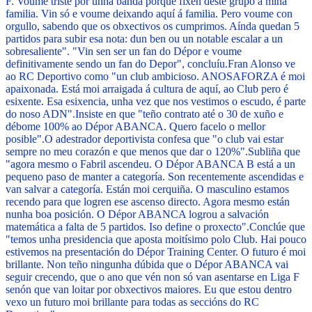
F. Voume triste por unha banda porque fixen deste grupo a miña
familia. Vin só e voume deixando aquí á familia. Pero voume con
orgullo, sabendo que os obxectivos os cumprimos. Aínda quedan 5
partidos para subir esa nota: dun ben ou un notable escalar a un
sobresaliente". "Vin sen ser un fan do Dépor e voume
definitivamente sendo un fan do Depor", concluíu.
Fran Alonso ve
ao RC Deportivo como "un club ambicioso. ANOSAFORZA é moi
apaixonada. Está moi arraigada á cultura de aquí, ao Club pero é
esixente. Esa esixencia, unha vez que nos vestimos o escudo, é parte
do noso ADN".
Insiste en que "teño contrato até o 30 de xuño e
débome 100% ao Dépor ABANCA. Quero facelo o mellor
posible".
O adestrador deportivista confesa que "o club vai estar
sempre no meu corazón e que menos que dar o 120%".
Subliña que
"agora mesmo o Fabril ascendeu. O Dépor ABANCA B está a un
pequeno paso de manter a categoría. Son recentemente ascendidas e
van salvar a categoría. Están moi cerquiña. O masculino estamos
recendo para que logren ese ascenso directo. Agora mesmo están
nunha boa posición. O Dépor ABANCA logrou a salvación
matemática a falta de 5 partidos. Iso define o proxecto".
Conclúe que
"temos unha presidencia que aposta moitísimo polo Club. Hai pouco
estivemos na presentación do Dépor Training Center. O futuro é moi
brillante. Non teño ningunha dúbida que o Dépor ABANCA vai
seguir crecendo, que o ano que vén non só van asentarse en Liga F
senón que van loitar por obxectivos maiores. Eu que estou dentro
vexo un futuro moi brillante para todas as seccións do RC