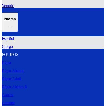
Youtube
Idioma
Español
Galego
EQUIPOS
Dépor
Dépor Abanca
Dépor Fabril
Dépor Abanca B
Cantera
Genuine