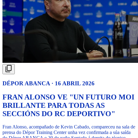
DÉPOR ABANCA · 16 ABRIL 2026
FRAN ALONSO VE "UN FUTURO MOI
BRILLANTE PARA TODAS AS
SECCIÓNS DO RC DEPORTIVO"
Fran Alonso, acompañado de Kevin Cabado, compareceu na sala de
prensa do Dépor Training Center unha vez confirmada a súa saída
do Dépor ABANCA o 30 de xuño.
Sentado á dereita do técnico