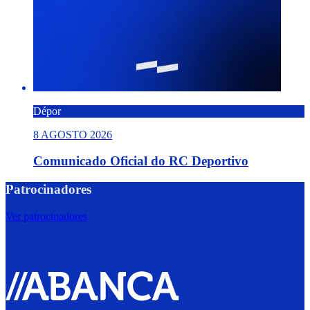
Dépor
8 AGOSTO 2026
Comunicado Oficial do RC Deportivo
Patrocinadores
Ver patrocinadores