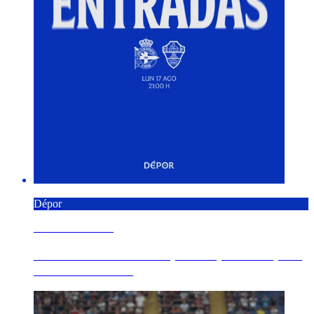
Dépor
9 AGOSTO 2026
Á venda as entradas de público para o Dépor -
Elche CF da 1ª ...