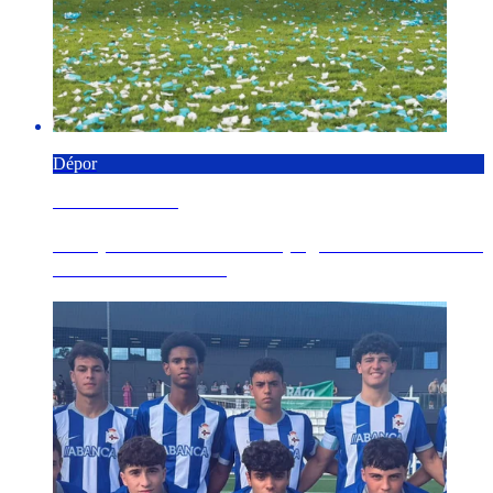
Dépor
8 AGOSTO 2026
O Dépor faise co Trofeo Spagnolo ao derrotar o
Genoa CFC no E...