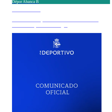
Dépor Abanca B
8 AGOSTO 2026
Triunfo do Dépor ABANCA B ante o Real
Oviedo no primeiro amig...