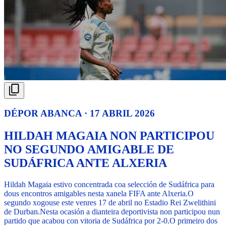
DÉPOR ABANCA · 17 ABRIL 2026
HILDAH MAGAIA NON PARTICIPOU
NO SEGUNDO AMIGABLE DE
SUDÁFRICA ANTE ALXERIA
Hildah Magaia estivo concentrada coa selección de Sudáfrica para
dous encontros amigables nesta xanela FIFA ante Alxeria.
O
segundo xogouse este venres 17 de abril no Estadio Rei Zwelithini
de Durban.
Nesta ocasión a dianteira deportivista non participou nun
partido que acabou con vitoria de Sudáfrica por 2-0.
O primeiro dos