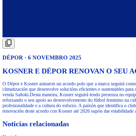
DÉPOR · 6 NOVEMBRO 2025
KOSNER E DÉPOR RENOVAN O SEU 
O Dépor e Kosner asinaron un acordo polo que a marca seguirá com
climatización que desenvolve solucións eficientes e sustentables para
venda Saltoki.
Desta maneira, Kosner seguirá tendo presenza no eq
reforzando o seu apoio ao desenvolvemento do fútbol feminino na cid
profesionalidade e a cultura do esforzo. A paixón que identifica o club
renovación deste acordo con Kosner até 2026 supón dar estabilidade a
Noticias relacionadas