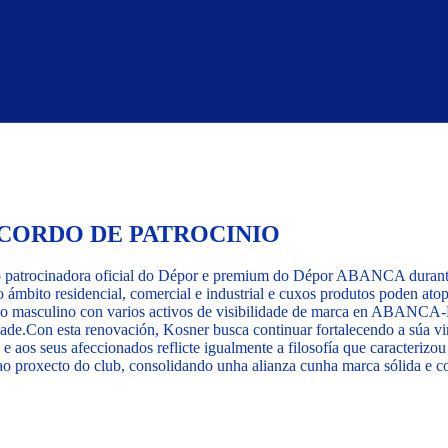
ACORDO DE PATROCINIO
o patrocinadora oficial do Dépor e premium do Dépor ABANCA durante
 o ámbito residencial, comercial e industrial e cuxos produtos poden at
uipo masculino con varios activos de visibilidade de marca en AB
ade.
Con esta renovación, Kosner busca continuar fortalecendo a súa vi
 e aos seus afeccionados reflicte igualmente a filosofía que caracterizou
o proxecto do club, consolidando unha alianza cunha marca sólida e co