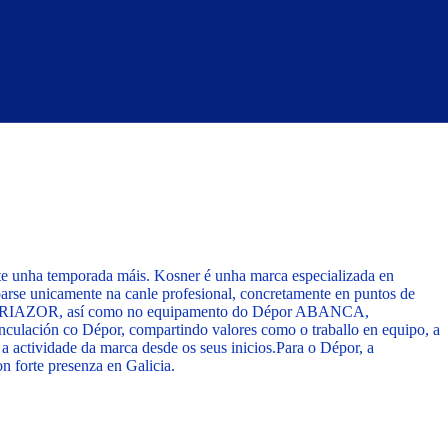
 unha temporada máis. Kosner é unha marca especializada en
oparse unicamente na canle profesional, concretamente en puntos de
ANCA-RIAZOR, así como no equipamento do Dépor ABANCA,
nculación co Dépor, compartindo valores como o traballo en equipo, a
 a actividade da marca desde os seus inicios.
Para o Dépor, a
n forte presenza en Galicia.