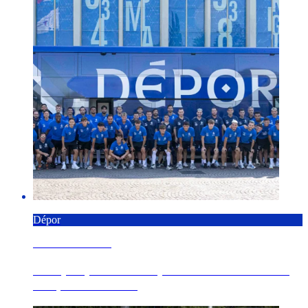
Dépor
7 AGOSTO 2026
O Dépor pecha a xira por Alemaña e Italia co
choque deste sáb...