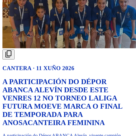
CANTERA · 11 XUÑO 2026
A PARTICIPACIÓN DO DÉPOR
ABANCA ALEVÍN DESDE ESTE
VENRES 12 NO TORNEO LALIGA
FUTURA MOEVE MARCA O FINAL
DE TEMPORADA PARA
ANOSACANTEIRA FEMININA
A participación do Dépor ABANCA Alevín, vixente campión