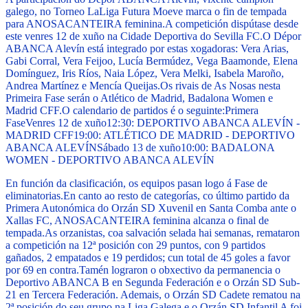
galego, no Torneo LaLiga Futura Moeve marca o fin de tempada
para ANOSACANTEIRA feminina.
A competición dispútase desde
este venres 12 de xuño na Cidade Deportiva do Sevilla FC.
O Dépor
ABANCA Alevín está integrado por estas xogadoras: Vera Arias,
Gabi Corral, Vera Feijoo, Lucía Bermúdez, Vega Baamonde, Elena
Domínguez, Iris Ríos, Naia López, Vera Melki, Isabela Maroño,
Andrea Martínez e Mencía Queijas.
Os rivais de As Nosas nesta
Primeira Fase serán o Atlético de Madrid, Badalona Women e
Madrid CFF.
O calendario de partidos é o seguinte:
Primera
Fase
Venres 12 de xuño
12:30: DEPORTIVO ABANCA ALEVÍN -
MADRID CFF
19:00: ATLÉTICO DE MADRID - DEPORTIVO
ABANCA ALEVÍN
Sábado 13 de xuño
10:00: BADALONA
WOMEN - DEPORTIVO ABANCA ALEVÍN
En función da clasificación, os equipos pasan logo á Fase de
eliminatorias.
En canto ao resto de categorías, co último partido da
Primera Autonómica do Orzán SD Xuvenil en Santa Comba ante o
Xallas FC, ANOSACANTEIRA feminina alcanza o final de
tempada.
As orzanistas, coa salvación selada hai semanas, remataron
a competición na 12ª posición con 29 puntos, con 9 partidos
gañados, 2 empatados e 19 perdidos; cun total de 45 goles a favor
por 69 en contra.
Tamén lograron o obxectivo da permanencia o
Deportivo ABANCA B en Segunda Federación e o Orzán SD Sub-
21 en Tercera Federación. Ademais, o Orzán SD Cadete rematou na
2ª posición do seu grupo na Liga Galega e o Orzán SD Infantil A foi