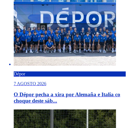
Dépor
7 AGOSTO 2026
O Dépor pecha a xira por Alemaña e Italia co
choque deste sáb...