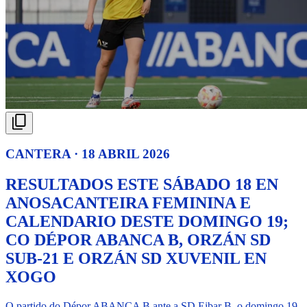
CANTERA · 18 ABRIL 2026
RESULTADOS ESTE SÁBADO 18 EN
ANOSACANTEIRA FEMININA E
CALENDARIO DESTE DOMINGO 19;
CO DÉPOR ABANCA B, ORZÁN SD
SUB-21 E ORZÁN SD XUVENIL EN
XOGO
O partido do Dépor ABANCA B ante a SD Eibar B, o domingo 19