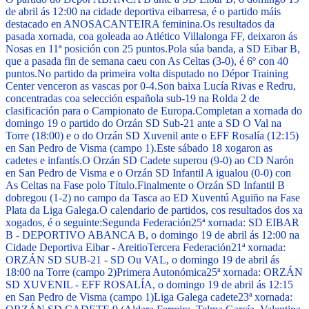
de abril ás 12:00 na cidade deportiva eibarresa, é o partido máis
destacado en ANOSACANTEIRA feminina.
Os resultados da
pasada xornada, coa goleada ao Atlético Villalonga FF, deixaron ás
Nosas en 11ª posición con 25 puntos.
Pola súa banda, a SD Eibar B,
que a pasada fin de semana caeu con As Celtas (3-0), é 6º con 40
puntos.
No partido da primeira volta disputado no Dépor Training
Center venceron as vascas por 0-4.
Son baixa Lucía Rivas e Redru,
concentradas coa selección española sub-19 na Rolda 2 de
clasificación para o Campionato de Europa.
Completan a xornada do
domingo 19 o partido do Orzán SD Sub-21 ante a SD O Val na
Torre (18:00) e o do Orzán SD Xuvenil ante o EFF Rosalía (12:15)
en San Pedro de Visma (campo 1).
Este sábado 18 xogaron as
cadetes e infantís.
O Orzán SD Cadete superou (9-0) ao CD Narón
en San Pedro de Visma e o Orzán SD Infantil A igualou (0-0) con
As Celtas na Fase polo Título.
Finalmente o Orzán SD Infantil B
dobregou (1-2) no campo da Tasca ao ED Xuventú Aguiño na Fase
Plata da Liga Galega.
O calendario de partidos, cos resultados dos xa
xogados, é o seguinte:
Segunda Federación
25ª xornada: SD EIBAR
B - DEPORTIVO ABANCA B, o domingo 19 de abril ás 12:00 na
Cidade Deportiva Eibar - Areitio
Tercera Federación
21ª xornada:
ORZÁN SD SUB-21 - SD Ou VAL, o domingo 19 de abril ás
18:00 na Torre (campo 2)
Primera Autonómica
25ª xornada: ORZÁN
SD XUVENIL - EFF ROSALÍA, o domingo 19 de abril ás 12:15
en San Pedro de Visma (campo 1)
Liga Galega cadete
23ª xornada: