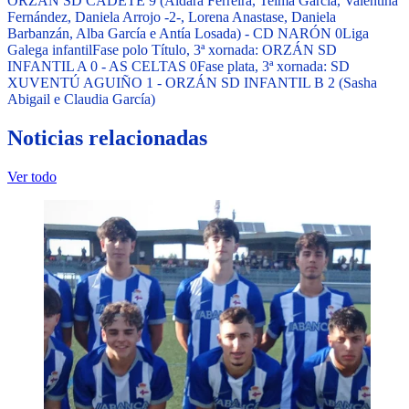
ORZÁN SD CADETE 9 (Aldara Ferreira, Telma García, Valentina
Fernández, Daniela Arrojo -2-, Lorena Anastase, Daniela
Barbanzán, Alba García e Antía Losada) - CD NARÓN 0
Liga
Galega infantil
Fase polo Título, 3ª xornada: ORZÁN SD
INFANTIL A 0 - AS CELTAS 0
Fase plata, 3ª xornada: SD
XUVENTÚ AGUIÑO 1 - ORZÁN SD INFANTIL B 2 (Sasha
Abigail e Claudia García)
Noticias relacionadas
Ver todo