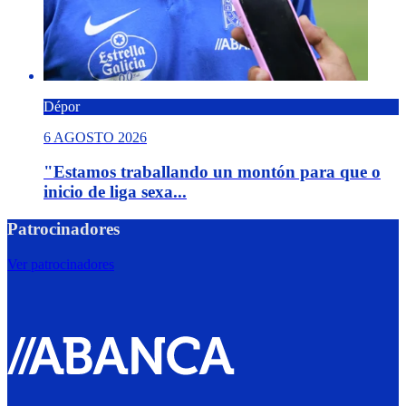
Dépor
6 AGOSTO 2026
"Estamos traballando un montón para que o
inicio de liga sexa...
Patrocinadores
Ver patrocinadores