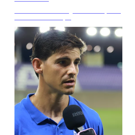
'Her Futbol Future' segue medrando, desta
volta da man do Dep...