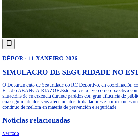
DÉPOR · 11 XANEIRO 2026
SIMULACRO DE SEGURIDADE NO ES
O Departamento de Seguridade do RC Deportivo, en coordinación coas
Estadio ABANCA-RIAZOR.
Este exercicio tivo como obxectivo comp
situacións de emerxencia durante partidos con gran afluencia de públi
coa seguridade dos seus afeccionados, traballadores e participantes no
continuo de mellora en materia de prevención e seguridade.
Noticias relacionadas
Ver todo