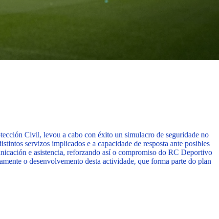
cción Civil, levou a cabo con éxito un simulacro de seguridade no
istintos servizos implicados e a capacidade de resposta ante posibles
nicación e asistencia, reforzando así o compromiso do RC Deportivo
amente o desenvolvemento desta actividade, que forma parte do plan