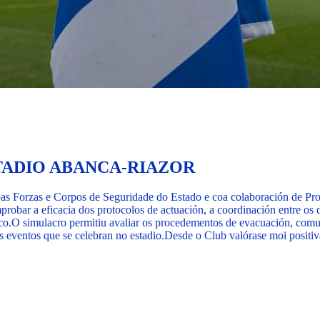
TADIO ABANCA-RIAZOR
 Forzas e Corpos de Seguridade do Estado e coa colaboración de Prote
robar a eficacia dos protocolos de actuación, a coordinación entre os d
co.
O simulacro permitiu avaliar os procedementos de evacuación, comu
s eventos que se celebran no estadio.
Desde o Club valórase moi positiv