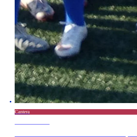
Cantera
7 AGOSTO 2026
Derrota do Xuvenil B en Meicende no único parti