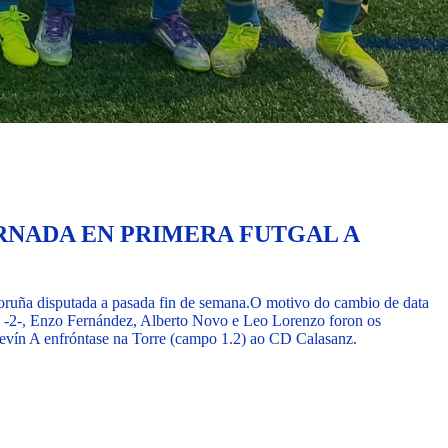
RNADA EN PRIMERA FUTGAL A
oruña disputada a pasada fin de semana.
O motivo do cambio de data
 -2-, Enzo Fernández, Alberto Novo e Leo Lorenzo foron os
levín A enfróntase na Torre (campo 1.2) ao CD Calasanz.