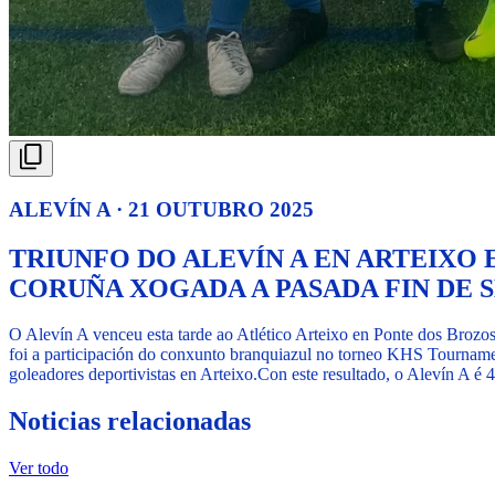
ALEVÍN A · 21 OUTUBRO 2025
TRIUNFO DO ALEVÍN A EN ARTEIX
CORUÑA XOGADA A PASADA FIN DE
O Alevín A venceu esta tarde ao Atlético Arteixo en Ponte dos Brozos
foi a participación do conxunto branquiazul no torneo KHS Tourname
goleadores deportivistas en Arteixo.
Con este resultado, o Alevín A é 4
Noticias relacionadas
Ver todo