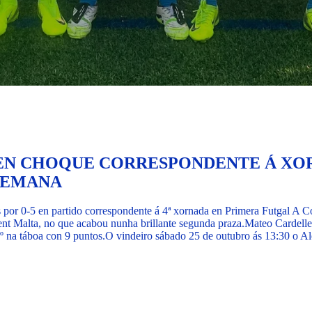
O EN CHOQUE CORRESPONDENTE Á XO
 SEMANA
 por 0-5 en partido correspondente á 4ª xornada en Primera Futgal A C
nt Malta, no que acabou nunha brillante segunda praza.
Mateo Cardelle
º na táboa con 9 puntos.
O vindeiro sábado 25 de outubro ás 13:30 o A