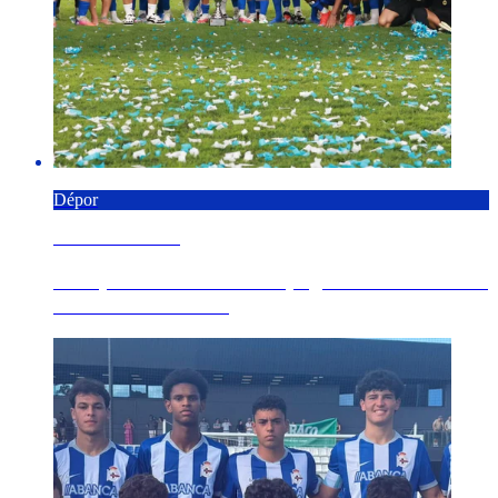
Dépor
8 AGOSTO 2026
O Dépor faise co Trofeo Spagnolo ao derrotar o
Genoa CFC no E...