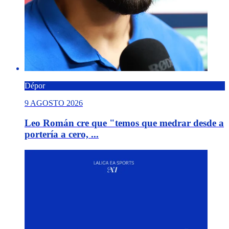
Dépor
9 AGOSTO 2026
Leo Román cre que "temos que medrar desde a
portería a cero, ...