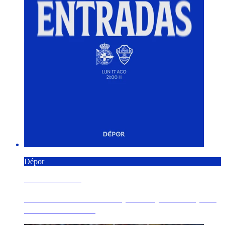
Dépor
9 AGOSTO 2026
Á venda as entradas de público para o Dépor -
Elche CF da 1ª ...