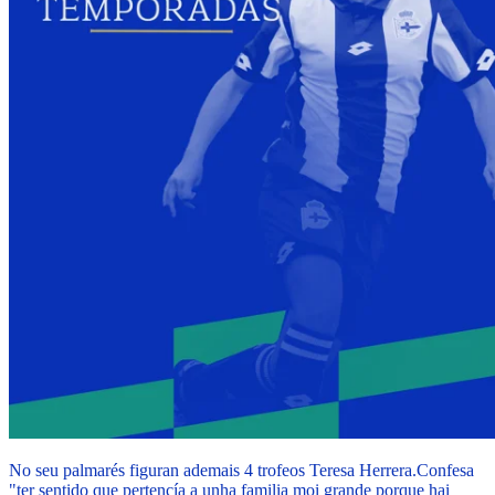
No seu palmarés figuran ademais 4 trofeos Teresa Herrera.
Confesa
"ter sentido que pertencía a unha familia moi grande porque hai