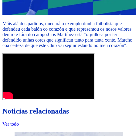
Máis alá dos partidos, quedará o exemplo dunha futbolista que
defendeu cada balón co corazón e que representou os nosos valores
dentro e fóra do campo.
Cris Martínez está "orgullosa por ter
defendido unhas cores que significan tanto para tanta xente. Marcho
coa certeza de que este Club vai seguir estando no meu corazón".
Noticias relacionadas
Ver todo