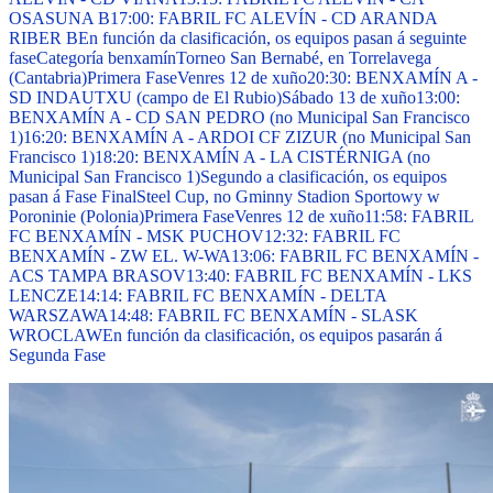
OSASUNA B
17:00: FABRIL FC ALEVÍN - CD ARANDA
RIBER B
En función da clasificación, os equipos pasan á seguinte
fase
Categoría benxamín
Torneo San Bernabé, en Torrelavega
(Cantabria)
Primera Fase
Venres 12 de xuño
20:30: BENXAMÍN A -
SD INDAUTXU (campo de El Rubio)
Sábado 13 de xuño
13:00:
BENXAMÍN A - CD SAN PEDRO (no Municipal San Francisco
1)
16:20: BENXAMÍN A - ARDOI CF ZIZUR (no Municipal San
Francisco 1)
18:20: BENXAMÍN A - LA CISTÉRNIGA (no
Municipal San Francisco 1)
Segundo a clasificación, os equipos
pasan á Fase Final
Steel Cup, no Gminny Stadion Sportowy w
Poroninie (Polonia)
Primera Fase
Venres 12 de xuño
11:58: FABRIL
FC BENXAMÍN - MSK PUCHOV
12:32: FABRIL FC
BENXAMÍN - ZW EL. W-WA
13:06: FABRIL FC BENXAMÍN -
ACS TAMPA BRASOV
13:40: FABRIL FC BENXAMÍN - LKS
LENCZE
14:14: FABRIL FC BENXAMÍN - DELTA
WARSZAWA
14:48: FABRIL FC BENXAMÍN - SLASK
WROCLAW
En función da clasificación, os equipos pasarán á
Segunda Fase