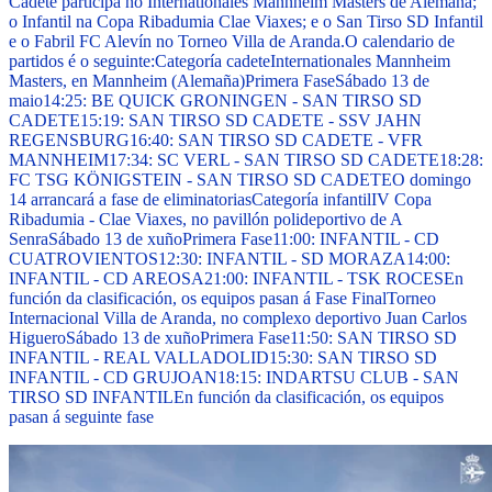
Cadete participa no Internationales Mannheim Masters de Alemaña;
o Infantil na Copa Ribadumia Clae Viaxes; e o San Tirso SD Infantil
e o Fabril FC Alevín no Torneo Villa de Aranda.
O calendario de
partidos é o seguinte:
Categoría cadete
Internationales Mannheim
Masters, en Mannheim (Alemaña)
Primera Fase
Sábado 13 de
maio
14:25: BE QUICK GRONINGEN - SAN TIRSO SD
CADETE
15:19: SAN TIRSO SD CADETE - SSV JAHN
REGENSBURG
16:40: SAN TIRSO SD CADETE - VFR
MANNHEIM
17:34: SC VERL - SAN TIRSO SD CADETE
18:28:
FC TSG KÖNIGSTEIN - SAN TIRSO SD CADETE
O domingo
14 arrancará a fase de eliminatorias
Categoría infantil
IV Copa
Ribadumia - Clae Viaxes, no pavillón polideportivo de A
Senra
Sábado 13 de xuño
Primera Fase
11:00: INFANTIL - CD
CUATROVIENTOS
12:30: INFANTIL - SD MORAZA
14:00:
INFANTIL - CD AREOSA
21:00: INFANTIL - TSK ROCES
En
función da clasificación, os equipos pasan á Fase Final
Torneo
Internacional Villa de Aranda, no complexo deportivo Juan Carlos
Higuero
Sábado 13 de xuño
Primera Fase
11:50: SAN TIRSO SD
INFANTIL - REAL VALLADOLID
15:30: SAN TIRSO SD
INFANTIL - CD GRUJOAN
18:15: INDARTSU CLUB - SAN
TIRSO SD INFANTIL
En función da clasificación, os equipos
pasan á seguinte fase