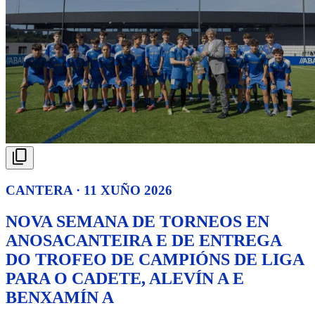
CANTERA · 11 XUÑO 2026
NOVA SEMANA DE TORNEOS EN
ANOSACANTEIRA E DE ENTREGA
DO TROFEO DE CAMPIÓNS DE LIGA
PARA O CADETE, ALEVÍN A E
BENXAMÍN A