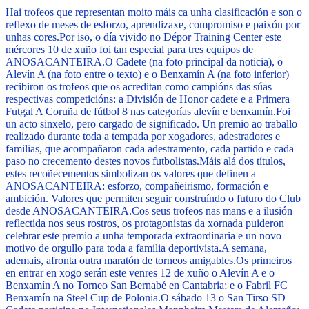
Hai trofeos que representan moito máis ca unha clasificación e son o
reflexo de meses de esforzo, aprendizaxe, compromiso e paixón por
unhas cores.
Por iso, o día vivido no Dépor Training Center este
mércores 10 de xuño foi tan especial para tres equipos de
ANOSACANTEIRA.
O Cadete (na foto principal da noticia), o
Alevín A (na foto entre o texto) e o Benxamín A (na foto inferior)
recibiron os trofeos que os acreditan como campións das súas
respectivas competicións: a División de Honor cadete e a Primera
Futgal A Coruña de fútbol 8 nas categorías alevín e benxamín.
Foi
un acto sinxelo, pero cargado de significado. Un premio ao traballo
realizado durante toda a tempada por xogadores, adestradores e
familias, que acompañaron cada adestramento, cada partido e cada
paso no crecemento destes novos futbolistas.
Máis alá dos títulos,
estes recoñecementos simbolizan os valores que definen a
ANOSACANTEIRA: esforzo, compañeirismo, formación e
ambición. Valores que permiten seguir construíndo o futuro do Club
desde ANOSACANTEIRA.
Cos seus trofeos nas mans e a ilusión
reflectida nos seus rostros, os protagonistas da xornada puideron
celebrar este premio a unha temporada extraordinaria e un novo
motivo de orgullo para toda a familia deportivista.
A semana,
ademais, afronta outra maratón de torneos amigables.
Os primeiros
en entrar en xogo serán este venres 12 de xuño o Alevín A e o
Benxamín A no Torneo San Bernabé en Cantabria; e o Fabril FC
Benxamín na Steel Cup de Polonia.
O sábado 13 o San Tirso SD