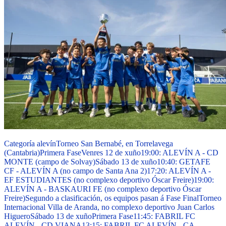
Categoría alevín
Torneo San Bernabé, en Torrelavega
(Cantabria)
Primera Fase
Venres 12 de xuño
19:00: ALEVÍN A - CD
MONTE (campo de Solvay)
Sábado 13 de xuño
10:40: GETAFE
CF - ALEVÍN A (no campo de Santa Ana 2)
17:20: ALEVÍN A -
EF ESTUDIANTES (no complexo deportivo Óscar Freire)
19:00:
ALEVÍN A - BASKAURI FE (no complexo deportivo Óscar
Freire)
Segundo a clasificación, os equipos pasan á Fase Final
Torneo
Internacional Villa de Aranda, no complexo deportivo Juan Carlos
Higuero
Sábado 13 de xuño
Primera Fase
11:45: FABRIL FC
ALEVÍN - CD VIANA
13:15: FABRIL FC ALEVÍN - CA