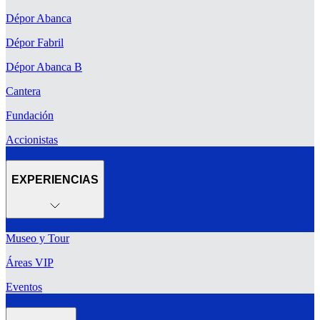
Dépor Abanca
Dépor Fabril
Dépor Abanca B
Cantera
Fundación
Accionistas
EXPERIENCIAS
Museo y Tour
Áreas VIP
Eventos