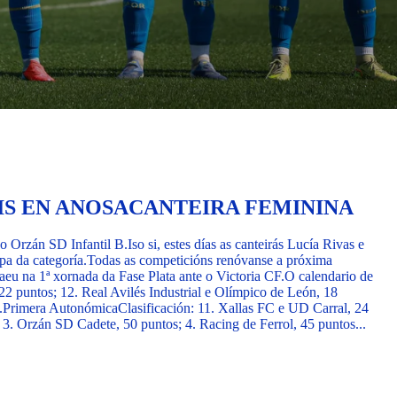
IS EN ANOSACANTEIRA FEMININA
 Orzán SD Infantil B.
Iso si, estes días as canteirás Lucía Rivas e
pa da categoría.
Todas as competicións renóvanse a próxima
eu na 1ª xornada da Fase Plata ante o Victoria CF.
O calendario de
2 puntos; 12. Real Avilés Industrial e Olímpico de León, 18
.
Primera Autonómica
Clasificación: 11. Xallas FC e UD Carral, 24
; 3. Orzán SD Cadete, 50 puntos; 4. Racing de Ferrol, 45 puntos...