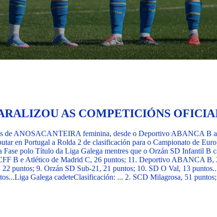
PARALIZOU AS COMPETICIÓNS OFICIA
quipos de ANOSACANTEIRA feminina, desde o Deportivo ABANCA B ao
putar en Portugal a Rolda 2 de clasificación para o Campionato de Euro
 Fase polo Título da Liga Galega mentres que o Orzán SD Infantil B ca
d CFF B e Atlético de Madrid C, 26 puntos; 11. Deportivo ABANCA B, 2
, 22 puntos; 9. Orzán SD Sub-21, 21 puntos; 10. SD O Val, 13 puntos..
os...
Liga Galega cadete
Clasificación: ... 2. SCD Milagrosa, 51 puntos