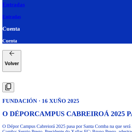
Entradas
Entradas
Cuenta
Cuenta
Volver
FUNDACIÓN · 16 XUÑO 2025
O DÉPORCAMPUS CABREIROÁ 2025 P
O Dépor Campus Cabreiorá 2025 pasa por Santa Comba na que será a 
Comba; Sergio Prego, Presidente do Xallas FC; Bruno Prego, adestrad