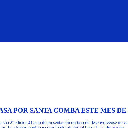
ASA POR SANTA COMBA ESTE MES D
súa 2ª edición.
O acto de presentación desta sede desenvolveuse no ca
or do primeiro equipo e coordinador de fútbol base; Lucía Fernández, 