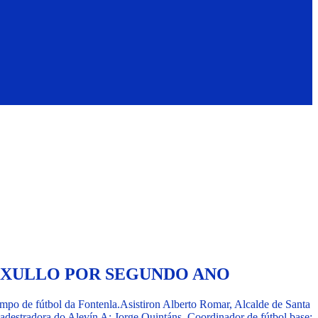
E XULLO POR SEGUNDO ANO
mpo de fútbol da Fontenla.
Asistiron Alberto Romar, Alcalde de Santa
adestradora do Alevín A; Jorge Quintáns, Coordinador de fútbol base;