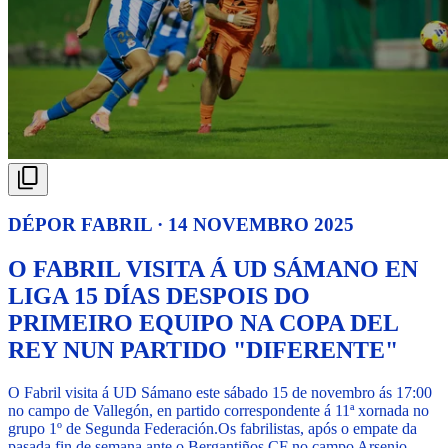
DÉPOR FABRIL · 14 NOVEMBRO 2025
O FABRIL VISITA Á UD SÁMANO EN
LIGA 15 DÍAS DESPOIS DO
PRIMEIRO EQUIPO NA COPA DEL
REY NUN PARTIDO "DIFERENTE"
O Fabril visita á UD Sámano este sábado 15 de novembro ás 17:00
no campo de Vallegón, en partido correspondente á 11ª xornada no
grupo 1º de Segunda Federación.
Os fabrilistas, após o empate da
pasada fin de semana ante o Bergantiños CF no campo Arsenio