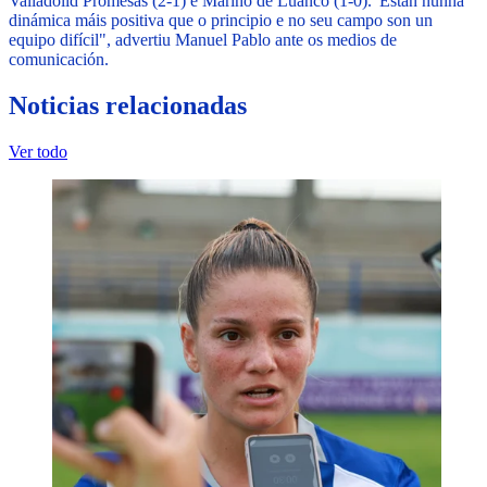
Valladolid Promesas (2-1) e Marino de Luanco (1-0).
"Están nunha
dinámica máis positiva que o principio e no seu campo son un
equipo difícil", advertiu Manuel Pablo ante os medios de
comunicación.
Noticias relacionadas
Ver todo