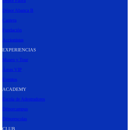
Dépor Fabril
Dépor Abanca B
Cantera
Fundación
Accionistas
EXPERIENCIAS
Museo y Tour
Áreas VIP
Eventos
ACADEMY
Escola de Adestradores
Déporcampus
Déporescolas
CLUB