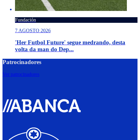
Fundación
7 AGOSTO 2026
'Her Futbol Future' segue medrando, desta
volta da man do Dep...
Patrocinadores
Ver patrocinadores