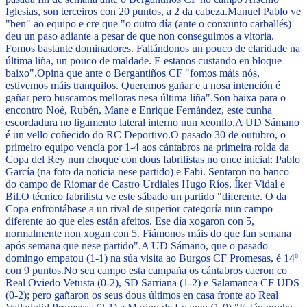
Iglesias, son terceiros con 20 puntos, a 2 da cabeza.
Manuel Pablo ve
"ben" ao equipo e cre que "o outro día (ante o conxunto carballés)
deu un paso adiante a pesar de que non conseguimos a vitoria.
Fomos bastante dominadores. Faltándonos un pouco de claridade na
última liña, un pouco de maldade. E estanos custando en bloque
baixo".
Opina que ante o Bergantiños CF "fomos máis nós,
estivemos máis tranquilos. Queremos gañar e a nosa intención é
gañar pero buscamos melloras nesa última liña".
Son baixa para o
encontro Noé, Rubén, Mane e Enrique Fernández, este cunha
escordadura no ligamento lateral interno nun xeonllo.
A UD Sámano
é un vello coñecido do RC Deportivo.
O pasado 30 de outubro, o
primeiro equipo vencía por 1-4 aos cántabros na primeira rolda da
Copa del Rey nun choque con dous fabrilistas no once inicial: Pablo
García (na foto da noticia nese partido) e Fabi. Sentaron no banco
do campo de Riomar de Castro Urdiales Hugo Ríos, Íker Vidal e
Bil.
O técnico fabrilista ve este sábado un partido "diferente. O da
Copa enfrontábase a un rival de superior categoría nun campo
diferente ao que eles están afeitos. Ese día xogaron con 5,
normalmente non xogan con 5. Fiámonos máis do que fan semana
após semana que nese partido".
A UD Sámano, que o pasado
domingo empatou (1-1) na súa visita ao Burgos CF Promesas, é 14º
con 9 puntos.
No seu campo esta campaña os cántabros caeron co
Real Oviedo Vetusta (0-2), SD Sarriana (1-2) e Salamanca CF UDS
(0-2); pero gañaron os seus dous últimos en casa fronte ao Real