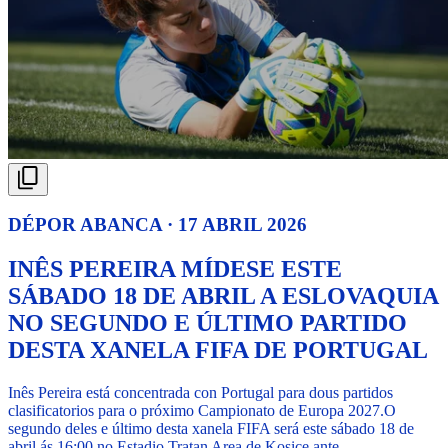
DÉPOR ABANCA · 17 ABRIL 2026
INÊS PEREIRA MÍDESE ESTE
SÁBADO 18 DE ABRIL A ESLOVAQUIA
NO SEGUNDO E ÚLTIMO PARTIDO
DESTA XANELA FIFA DE PORTUGAL
Inês Pereira está concentrada con Portugal para dous partidos
clasificatorios para o próximo Campionato de Europa 2027.
O
segundo deles e último desta xanela FIFA será este sábado 18 de
abril ás 16:00 no Estadio Tratan Area de Kosice ante