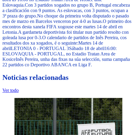
Eslovaquia.
Con 3 partidos xogados no grupo B, Portugal encabeza
a clasificación con 9 puntos. As eslovacas, con 3 puntos, ocupan a
3ª praza do grupo.
No choque da primeira volta disputado o pasado
mes de marzo en Barcelos venceron por 4-0 as lusas.
O primeiro dos
encontros desta xanela FIFA xogouse este martes 14 de abril en
Letonia.
A gardameta deportivista foi titular nun partido resolto con
goleada lusa por 0-3.
O calendario de partidos de Inês Pereira, cos
resultados dos xa xogados, é o seguinte:
Martes 14 de
abril
LETONIA 0 - PORTUGAL 3
Sábado 18 de abril
16:00:
ESLOVAQUIA - PORTUGAL, no Estadio Tratan Area de
Kosice
Inês Pereira, unha das fixas na súa selección, suma campaña
22 partidos co Deportivo ABANCA en Liga F.
Noticias relacionadas
Ver todo