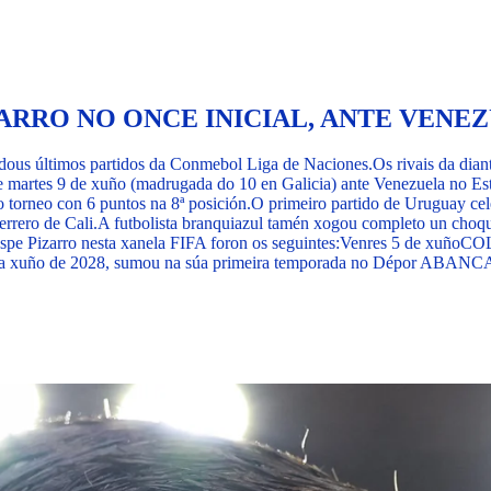
ZARRO NO ONCE INICIAL, ANTE VEN
 dous últimos partidos da Conmebol Liga de Naciones.
Os rivais da dian
e martes 9 de xuño (madrugada do 10 en Galicia) ante Venezuela no Es
 o torneo con 6 puntos na 8ª posición.
O primeiro partido de Uruguay ce
rrero de Cali.
A futbolista branquiazul tamén xogou completo un choqu
spe Pizarro nesta xanela FIFA foron os seguintes:
Venres 5 de xuño
COL
ata xuño de 2028, sumou na súa primeira temporada no Dépor ABANCA 19