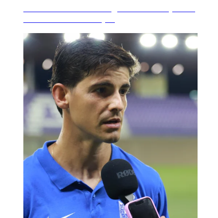
'Her Futbol Future' segue medrando, desta
volta da man do Dep...