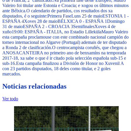
6 de Francia, 2º clasificado.
Na primeira fase deste Europeo, Mauro
Valeiro foi titular ante Estonia e Croacia; e xogou os últimos minutos
ante Bélxica.
O calendario de partidos, cos resultados dos xa
disputados, é o seguinte:
Primera Fase
Luns 25 de maio
ESTONIA 1 -
ESPAÑA 4
Xoves 28 de maio
BÉLXICA 0 - ESPAÑA 1
Domingo
31 de maio
ESPAÑA 2 - CROACIA 3
Semifinales
Xoves 4 de
xuño
19:00: ESPAÑA - ITALIA, no Estadio Lilleküla
Mauro Valeiro
esta campaña proclamouse con este combinado nacional campión do
torneo internacional no Algarve (Portugal) ademais de ter disputado
a Ronda 2 de clasificación.
O centrocampista coruñés, que chegou a
ANOSACANTEIRA no primeiro ano de benxamíns na temporada
2017-18, xa sabe o que é ir citado pola selección española sub-15 e
sub-16.
Esta campaña finalizou a División de Honor no Xuvenil A
con 23 partidos disputados, 18 deles como titular, e 2 goles
marcados.
Noticias relacionadas
Ver todo