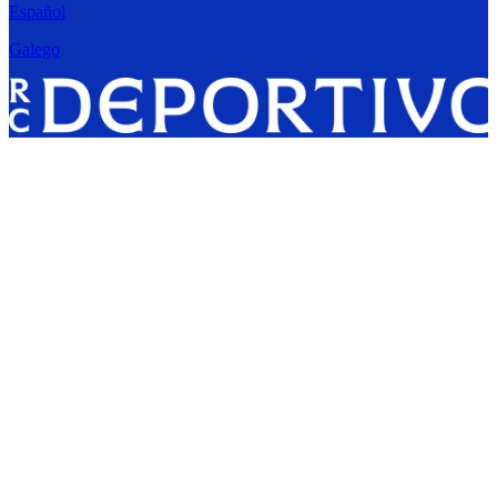
Español
Galego