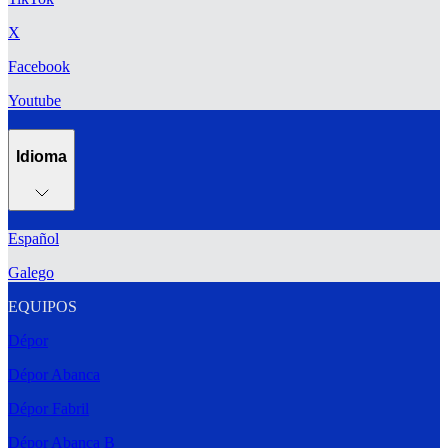
X
Facebook
Youtube
Idioma
Español
Galego
EQUIPOS
Dépor
Dépor Abanca
Dépor Fabril
Dépor Abanca B