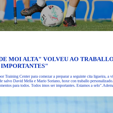
DE MOI ALTA" VOLVEU AO TRABALLO
R IMPORTANTES"
por Training Center para comezar a preparar a seguinte cita ligueira
de salvo David Mella e Mario Soriano, hoxe con traballo personalizado
mentos para todos. Todos imos ser importantes. Estamos a selo".
Ademai