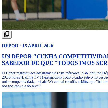
DÉPOR · 15 ABRIL 2026
UN DÉPOR "CUNHA COMPETITIVIDA
SABEDOR DE QUE "TODOS IMOS SE
O Dépor regresou aos adestramentos este mércores 15 de abril no Dé
20:30 horas (LaLiga TV Hypermotion).
Todo o cadro estivo no céspe
unha competitividade moi alta".
O central coruñés subliña que "hai mo
bos recursos e a bo nivel".