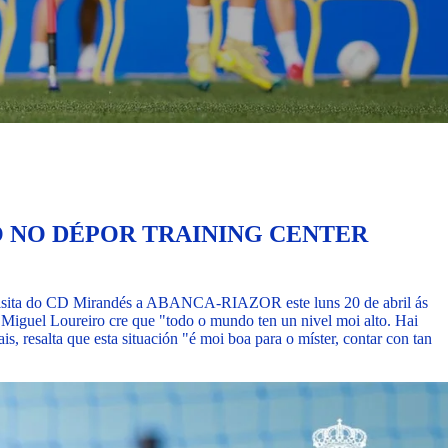
 NO DÉPOR TRAINING CENTER
, a visita do CD Mirandés a ABANCA-RIAZOR este luns 20 de abril ás
.
Miguel Loureiro cre que "todo o mundo ten un nivel moi alto. Hai
s, resalta que esta situación "é moi boa para o míster, contar con tan