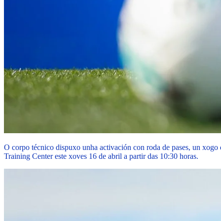
O corpo técnico dispuxo unha activación con roda de pases, un xogo d
Training Center este xoves 16 de abril a partir das 10:30 horas.