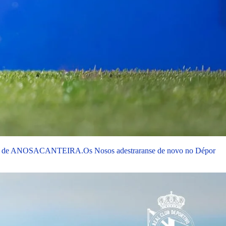
antes de ANOSACANTEIRA.
Os Nosos adestraranse de novo no Dépor