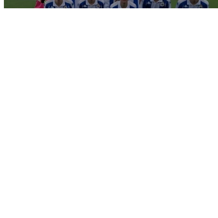
CANTERA · 20 MARZO 2025
TRIUNFOS HOXE XOVES DO
INFANTIL E DO ALEVÍN DE FÚTBOL
11 NUNHA NOVA XORNADA
INTERSEMANAL EN
ANOSACANTEIRA
Intensa semana en #ANOSACANTEIRA con varios partidos
adiantados ao fin de semana.
Así, hoxe xoves xogáronse 2 encontros