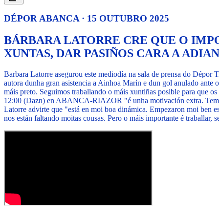
DÉPOR ABANCA · 15 OUTUBRO 2025
BÁRBARA LATORRE CRE QUE O IMPO
XUNTAS, DAR PASIÑOS CARA A ADIA
Barbara Latorre asegurou este mediodía na sala de prensa do Dépor T
autora dunha gran asistencia a Ainhoa Marín e dun gol anulado ante o 
máis preto. Seguimos traballando o máis xuntiñas posible para que os 
12:00 (Dazn) en ABANCA-RIAZOR "é unha motivación extra. Temos que 
Latorre advirte que "está en moi boa dinámica. Empezaron moi ben esta
nos están faltando moitas cousas. Pero o máis importante é traballar, se