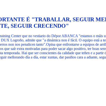
RTANTE É "TRABALLAR, SEGUIR MEL
NTE, SEGUIR CRECENDO"
raining Center que no vestiario do Dépor ABANCA "estamos o máis unid
DUX Logroño, admite que "a dinámica non é fácil. O equipo está a tenta
erros non nos penalicen tanto".
Opina que enfrontarse a equipos de arr
saír extra motivadas para poder sacar algo positivo, ter boas sensa
 temporada. Hai que ser conscientes da calidade que teñen e a partir de
guir mellorando día a día, estar xuntas, dar pasiños cara a adiante, segu