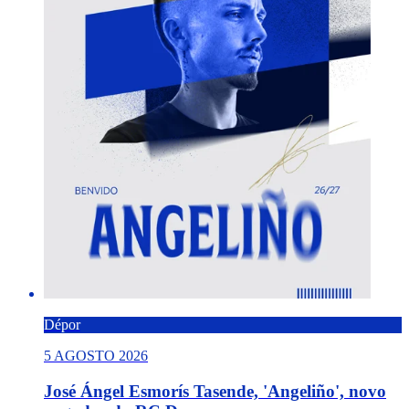
Dépor
5 AGOSTO 2026
José Ángel Esmorís Tasende, 'Angeliño', novo