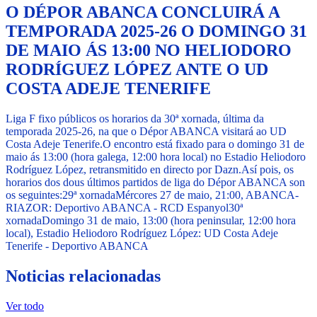
O DÉPOR ABANCA CONCLUIRÁ A
TEMPORADA 2025-26 O DOMINGO 31
DE MAIO ÁS 13:00 NO HELIODORO
RODRÍGUEZ LÓPEZ ANTE O UD
COSTA ADEJE TENERIFE
Liga F fixo públicos os horarios da 30ª xornada, última da
temporada 2025-26, na que o Dépor ABANCA visitará ao UD
Costa Adeje Tenerife.
O encontro está fixado para o domingo 31 de
maio ás 13:00 (hora galega, 12:00 hora local) no Estadio Heliodoro
Rodríguez López, retransmitido en directo por Dazn.
Así pois, os
horarios dos dous últimos partidos de liga do Dépor ABANCA son
os seguintes:
29ª xornada
Mércores 27 de maio, 21:00, ABANCA-
RIAZOR: Deportivo ABANCA - RCD Espanyol
30ª
xornada
Domingo 31 de maio, 13:00 (hora peninsular, 12:00 hora
local), Estadio Heliodoro Rodríguez López: UD Costa Adeje
Tenerife - Deportivo ABANCA
Noticias relacionadas
Ver todo