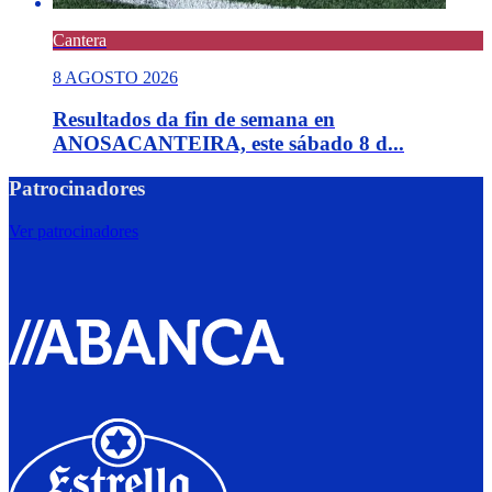
Cantera
8 AGOSTO 2026
Resultados da fin de semana en
ANOSACANTEIRA, este sábado 8 d...
Patrocinadores
Ver patrocinadores