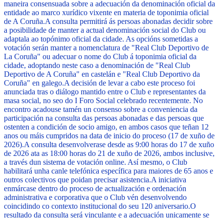
maneira consensuada sobre a adecuación da denominación oficial da
entidade ao marco xurídico vixente en materia de toponimia oficial
de A Coruña.
A consulta permitirá ás persoas abonadas decidir sobre
a posibilidade de manter a actual denominación social do Club ou
adaptala ao topónimo oficial da cidade. As opcións sometidas a
votación serán manter a nomenclatura de "Real Club Deportivo de
La Coruña" ou adecuar o nome do Club á toponimia oficial da
cidade, adoptando neste caso a denominación de "Real Club
Deportivo de A Coruña" en castelán e "Real Club Deportivo da
Coruña" en galego.
A decisión de levar a cabo este proceso foi
anunciada tras o diálogo mantido entre o Club e representantes da
masa social, no seo do I Foro Social celebrado recentemente. No
encontro acadouse tamén un consenso sobre a conveniencia da
participación na consulta das persoas abonadas e das persoas que
ostenten a condición de socio amigo, en ambos casos que teñan 12
anos ou máis cumpridos na data de inicio do proceso (17 de xuño de
2026).
A consulta desenvolverase desde as 9:00 horas do 17 de xuño
de 2026 ata as 18:00 horas do 21 de xuño de 2026, ambos inclusive,
a través dun sistema de votación online. Así mesmo, o Club
habilitará unha canle telefónica específica para maiores de 65 anos e
outros colectivos que poidan precisar asistencia.
A iniciativa
enmárcase dentro do proceso de actualización e ordenación
administrativa e corporativa que o Club vén desenvolvendo
coincidindo co contexto institucional do seu 120 aniversario.
O
resultado da consulta será vinculante e a adecuación unicamente se