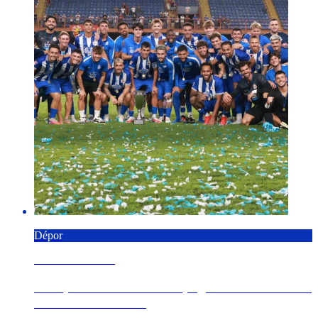
Dépor
8 AGOSTO 2026
O Dépor faise co Trofeo Spagnolo ao derrotar o
Genoa CFC no E...