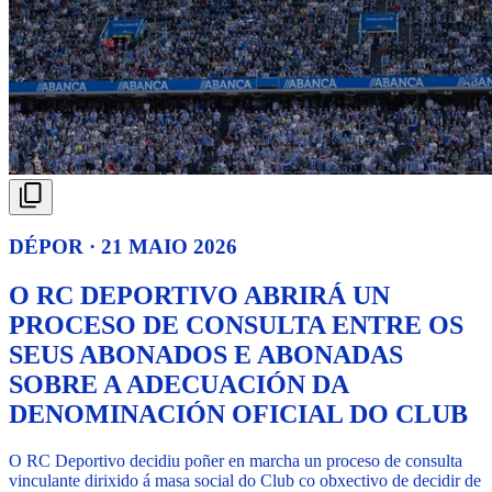
DÉPOR · 21 MAIO 2026
O RC DEPORTIVO ABRIRÁ UN
PROCESO DE CONSULTA ENTRE OS
SEUS ABONADOS E ABONADAS
SOBRE A ADECUACIÓN DA
DENOMINACIÓN OFICIAL DO CLUB
O RC Deportivo decidiu poñer en marcha un proceso de consulta
vinculante dirixido á masa social do Club co obxectivo de decidir de