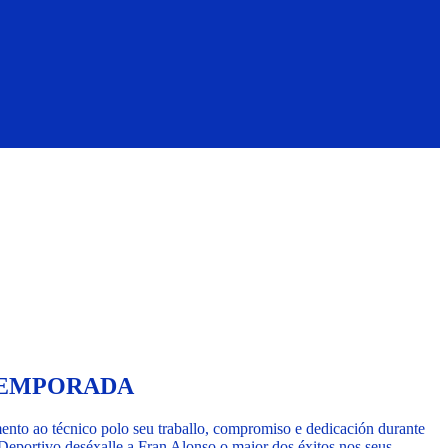
TEMPORADA
nto ao técnico polo seu traballo, compromiso e dedicación durante
eportivo deséxalle a Fran Alonso o maior dos éxitos nos seus