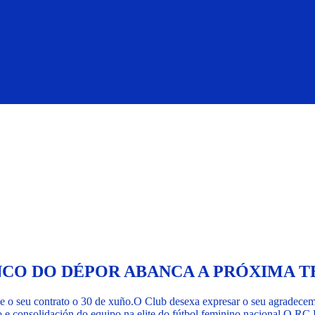
NCO DO DÉPOR ABANCA A PRÓXIMA 
 o seu contrato o 30 de xuño.
O Club desexa expresar o seu agradeceme
o e consolidación do equipo na elite do fútbol feminino nacional.
O RC D