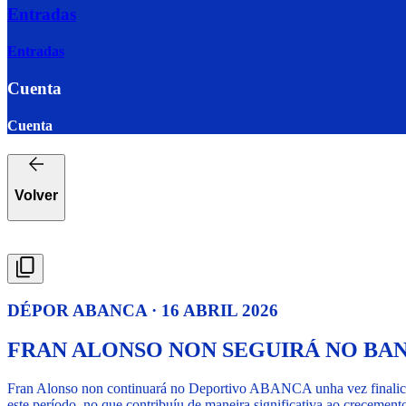
Entradas
Entradas
Cuenta
Cuenta
Volver
DÉPOR ABANCA · 16 ABRIL 2026
FRAN ALONSO NON SEGUIRÁ NO BA
Fran Alonso non continuará no Deportivo ABANCA unha vez finalice
este período, no que contribuíu de maneira significativa ao crecement