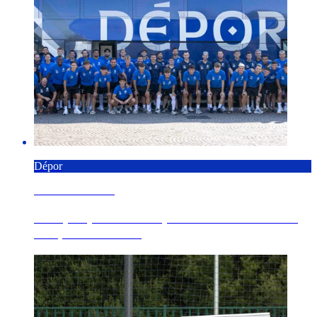
Dépor
7 AGOSTO 2026
O Dépor pecha a xira por Alemaña e Italia co
choque deste sáb...