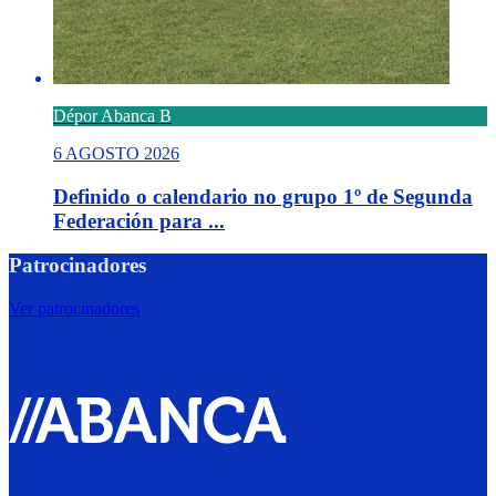
Dépor Abanca B
6 AGOSTO 2026
Definido o calendario no grupo 1º de Segunda
Federación para ...
Patrocinadores
Ver patrocinadores