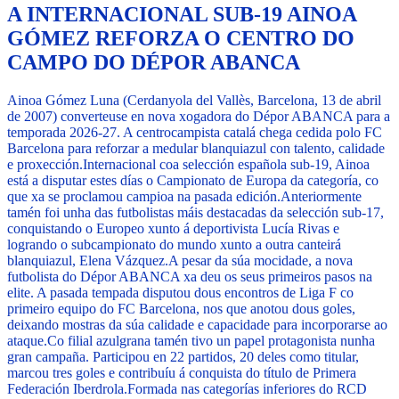
A INTERNACIONAL SUB-19 AINOA
GÓMEZ REFORZA O CENTRO DO
CAMPO DO DÉPOR ABANCA
Ainoa Gómez Luna (Cerdanyola del Vallès, Barcelona, 13 de abril
de 2007) converteuse en nova xogadora do Dépor ABANCA para a
temporada 2026-27. A centrocampista catalá chega cedida polo FC
Barcelona para reforzar a medular blanquiazul con talento, calidade
e proxección.
Internacional coa selección española sub-19, Ainoa
está a disputar estes días o Campionato de Europa da categoría, co
que xa se proclamou campioa na pasada edición.
Anteriormente
tamén foi unha das futbolistas máis destacadas da selección sub-17,
conquistando o Europeo xunto á deportivista Lucía Rivas e
logrando o subcampionato do mundo xunto a outra canteirá
blanquiazul, Elena Vázquez.
A pesar da súa mocidade, a nova
futbolista do Dépor ABANCA xa deu os seus primeiros pasos na
elite. A pasada tempada disputou dous encontros de Liga F co
primeiro equipo do FC Barcelona, nos que anotou dous goles,
deixando mostras da súa calidade e capacidade para incorporarse ao
ataque.
Co filial azulgrana tamén tivo un papel protagonista nunha
gran campaña. Participou en 22 partidos, 20 deles como titular,
marcou tres goles e contribuíu á conquista do título de Primera
Federación Iberdrola.
Formada nas categorías inferiores do RCD